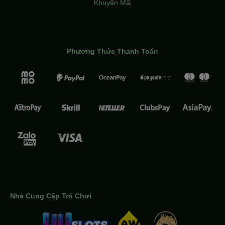
Khuyến Mãi
Phương Thức Thanh Toán
Nhà Cung Cấp Trò Chơi