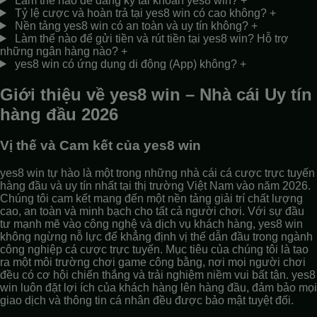
Làm thế nào để đăng ký tài khoản yes8 win?
+
Tỷ lệ cược và hoàn trả tại yes8 win có cao không?
+
Nền tảng yes8 win có an toàn và uy tín không?
+
Làm thế nào để gửi tiền và rút tiền tại yes8 win? Hỗ trợ
những ngân hàng nào?
+
yes8 win có ứng dụng di động (App) không?
+
Giới thiệu về yes8 win – Nhà cái Uy tín
hàng đầu 2026
Vị thế và Cam kết của yes8 win
yes8 win tự hào là một trong những nhà cái cá cược trực tuyến
hàng đầu và uy tín nhất tại thị trường Việt Nam vào năm 2026.
Chúng tôi cam kết mang đến một nền tảng giải trí chất lượng
cao, an toàn và minh bạch cho tất cả người chơi. Với sự đầu
tư mạnh mẽ vào công nghệ và dịch vụ khách hàng, yes8 win
không ngừng nỗ lực để khẳng định vị thế dẫn đầu trong ngành
công nghiệp cá cược trực tuyến. Mục tiêu của chúng tôi là tạo
ra một môi trường chơi game công bằng, nơi mọi người chơi
đều có cơ hội chiến thắng và trải nghiệm niềm vui bất tận. yes8
win luôn đặt lợi ích của khách hàng lên hàng đầu, đảm bảo mọi
giao dịch và thông tin cá nhân đều được bảo mật tuyệt đối.