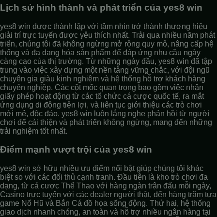
Lịch sử hình thành và phát triển của yes8 win
yes8 win được thành lập với tầm nhìn trở thành thương hiệu
giải trí trực tuyến được yêu thích nhất. Trải qua nhiều năm phát
triển, chúng tôi đã không ngừng mở rộng quy mô, nâng cấp hệ
thống và đa dạng hóa sản phẩm để đáp ứng nhu cầu ngày
càng cao của thị trường. Từ những ngày đầu, yes8 win đã tập
trung vào việc xây dựng một nền tảng vững chắc, với đội ngũ
chuyên gia giàu kinh nghiệm và hệ thống hỗ trợ khách hàng
chuyên nghiệp. Các cột mốc quan trọng bao gồm việc nhận
giấy phép hoạt động từ các tổ chức cá cược quốc tế, ra mắt
ứng dụng di động tiện lợi, và liên tục giới thiệu các trò chơi
mới mẻ, độc đáo. yes8 win luôn lắng nghe phản hồi từ người
chơi để cải thiện và phát triển không ngừng, mang đến những
trải nghiệm tốt nhất.
Điểm mạnh vượt trội của yes8 win
yes8 win sở hữu nhiều ưu điểm nổi bật giúp chúng tôi khác
biệt so với các đối thủ cạnh tranh. Đầu tiên là kho trò chơi đa
dạng, từ cá cược Thể Thao với hàng ngàn trận đấu mỗi ngày,
Casino trực tuyến với các dealer người thật, đến hàng trăm tựa
game Nổ Hũ và Bắn Cá đồ họa sống động. Thứ hai, hệ thống
giao dịch nhanh chóng, an toàn và hỗ trợ nhiều ngân hàng tại