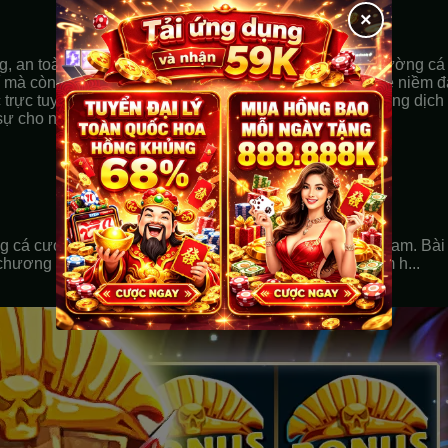
×
g, an toàn và trách nhiệm. Chúng tôi tin rằng một môi trường c
trí mà còn là một cộng đồng, nơi mọi người có thể chia sẻ niềm 
c trực tuyến tại Châu Á, không ngừng nâng cao chất lượng dịc
sự cho người chơi.
g cá cược trực tuyến được tối ưu cho di động tại Việt Nam. Bài 
hương trình khuyến mãi và giao dịch nhanh chóng. Tìm h...