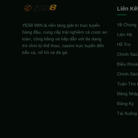
Liên Kế
Về Chúng 
YES8 WIN là nền tảng giải trí trực tuyến
hàng đầu, cung cấp trải nghiệm cá cược an
Liên Hệ
toàn, công bằng và hấp dẫn với đa dạng
Hỗ Trợ
trò chơi từ thể thao, casino trực tuyến đến
bắn cá, nổ hũ và đá gà.
Chính Sác
Điều Khoả
Chính Sác
Tuân Thủ
Đăng Nhậ
Đăng Ký
Tải Xuống