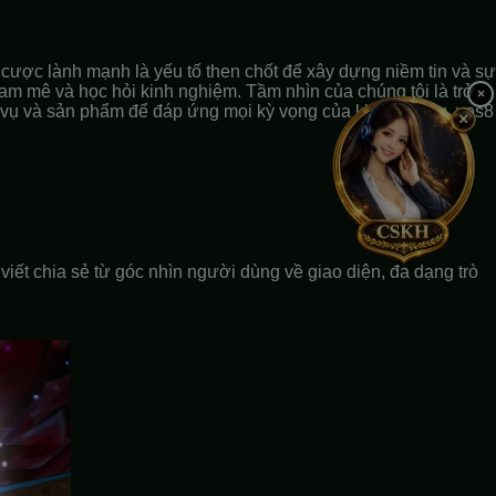
á cược lành mạnh là yếu tố then chốt để xây dựng niềm tin và sự
đam mê và học hỏi kinh nghiệm. Tầm nhìn của chúng tôi là trở
×
h vụ và sản phẩm để đáp ứng mọi kỳ vọng của khách hàng. yes8
viết chia sẻ từ góc nhìn người dùng về giao diện, đa dạng trò