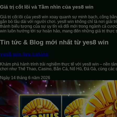
Giá trị cốt lõi và Tầm nhìn của yes8 win
Giá trị cốt lõi của yes8 win xoay quanh sự minh bạch, công bằn
gắn bó lâu dài với người chơi. yes8 win không chỉ là nơi giải 
thành biểu tượng của sự uy tín và đổi mới trong ngành cá cượ
win luôn hướng tới sự hoàn hảo, mang đến những giá trị thực 
Tin tức & Blog mới nhất từ yes8 win
yes8 win live casino
Khám phá hành trình trải nghiệm thực tế với yes8 win – nền tản
chơi như Thể Thao, Casino, Bắn Cá, Nổ Hũ, Đá Gà, cùng các c
Ngày 14 tháng 6 năm 2026