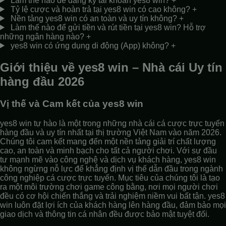
Làm thế nào để đăng ký tài khoản yes8 win?
+
Tỷ lệ cược và hoàn trả tại yes8 win có cao không?
+
Nền tảng yes8 win có an toàn và uy tín không?
+
Làm thế nào để gửi tiền và rút tiền tại yes8 win? Hỗ trợ
những ngân hàng nào?
+
yes8 win có ứng dụng di động (App) không?
+
Giới thiệu về yes8 win – Nhà cái Uy tín
hàng đầu 2026
Vị thế và Cam kết của yes8 win
yes8 win tự hào là một trong những nhà cái cá cược trực tuyến
hàng đầu và uy tín nhất tại thị trường Việt Nam vào năm 2026.
Chúng tôi cam kết mang đến một nền tảng giải trí chất lượng
cao, an toàn và minh bạch cho tất cả người chơi. Với sự đầu
tư mạnh mẽ vào công nghệ và dịch vụ khách hàng, yes8 win
không ngừng nỗ lực để khẳng định vị thế dẫn đầu trong ngành
công nghiệp cá cược trực tuyến. Mục tiêu của chúng tôi là tạo
ra một môi trường chơi game công bằng, nơi mọi người chơi
đều có cơ hội chiến thắng và trải nghiệm niềm vui bất tận. yes8
win luôn đặt lợi ích của khách hàng lên hàng đầu, đảm bảo mọi
giao dịch và thông tin cá nhân đều được bảo mật tuyệt đối.