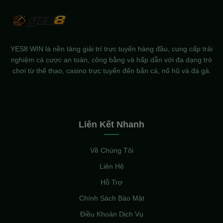
YES8 WIN là nền tảng giải trí trực tuyến hàng đầu, cung cấp trải
nghiệm cá cược an toàn, công bằng và hấp dẫn với đa dạng trò
chơi từ thể thao, casino trực tuyến đến bắn cá, nổ hũ và đá gà.
Liên Kết Nhanh
Về Chúng Tôi
Liên Hệ
Hỗ Trợ
Chính Sách Bảo Mật
Điều Khoản Dịch Vụ