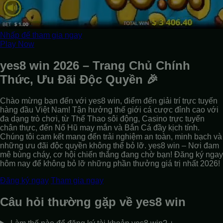
Nhấp để tham gia ngay
Play Now
yes8 win 2026 – Trang Chủ Chính
Thức, Ưu Đãi Độc Quyền 🎉
Chào mừng bạn đến với yes8 win, điểm đến giải trí trực tuyến
hàng đầu Việt Nam! Tận hưởng thế giới cá cược đỉnh cao với
đa dạng trò chơi, từ Thể Thao sôi động, Casino trực tuyến
chân thực, đến Nổ Hũ may mắn và Bắn Cá đầy kịch tính.
Chúng tôi cam kết mang đến trải nghiệm an toàn, minh bạch và
những ưu đãi độc quyền không thể bỏ lỡ. yes8 win – Nơi đam
mê bùng cháy, cơ hội chiến thắng đang chờ bạn! Đăng ký ngay
hôm nay để không bỏ lỡ những phần thưởng giá trị nhất 2026!
Đăng ký ngay
Tham gia ngay
Câu hỏi thường gặp về yes8 win