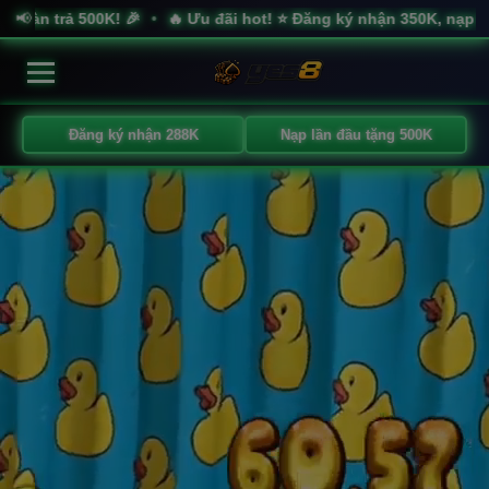
📢
n trả 500K! 🎉
🔥 Ưu đãi hot! ⭐ Đăng ký nhận 350K, nạp tiền 
•
Đăng ký nhận 288K
Nạp lần đầu tặng 500K