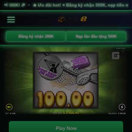
00K! 🎉
🔥 Ưu đãi hot! ⭐ Đăng ký nhận 350K, nạp tiền nhận th
📢
•
Đăng ký nhận 288K
Nạp lần đầu tặng 500K
Play Now