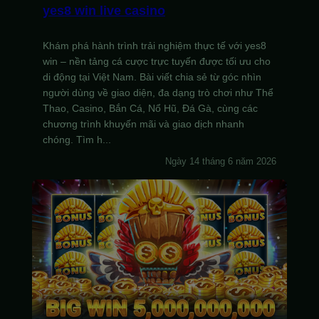
yes8 win live casino
Khám phá hành trình trải nghiệm thực tế với yes8
win – nền tảng cá cược trực tuyến được tối ưu cho
di động tại Việt Nam. Bài viết chia sẻ từ góc nhìn
người dùng về giao diện, đa dạng trò chơi như Thể
Thao, Casino, Bắn Cá, Nổ Hũ, Đá Gà, cùng các
chương trình khuyến mãi và giao dịch nhanh
chóng. Tìm h...
Ngày 14 tháng 6 năm 2026