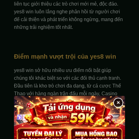
liên tục giới thiệu các trò chơi mới mẻ, độc đáo.
yes8 win luôn lắng nghe phản hồi từ người chơi
để cải thiện và phát triển không ngừng, mang đến
những trải nghiệm tốt nhất.
Điểm mạnh vượt trội của yes8 win
yes8 win sở hữu nhiều ưu điểm nổi bật giúp
chúng tôi khác biệt so với các đối thủ cạnh tranh.
Đầu tiên là kho trò chơi đa dạng, từ cá cược Thể
Thao với hàng ngàn trận đấu mỗi ngày, Casino
trực tuyến với các dealer người thật, đến hàng
×
trăm tựa game Nổ Hũ và Bắn Cá đồ họa sống
động. Thứ hai, hệ thống giao dịch nhanh chóng,
an toàn và hỗ trợ nhiều ngân hàng tại Việt Nam,
đảm bảo mọi khoản tiền gửi và rút tiền diễn ra