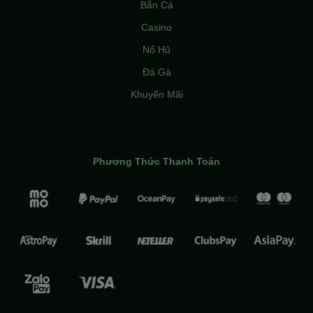
Bắn Cá
Casino
Nổ Hũ
Đá Gà
Khuyến Mãi
Phương Thức Thanh Toán