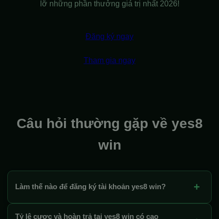
lỡ những phần thưởng giá trị nhất 2026!
Đăng ký ngay
Tham gia ngay
Câu hỏi thường gặp về yes8
win
+
Làm thế nào để đăng ký tài khoản yes8 win?
Tỷ lệ cược và hoàn trả tại yes8 win có cao