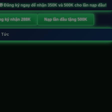
ký ngay để nhận 350K và 500K cho lần nạp đầu! 🔥
•
🏆 
ng ký nhận 288K
Nạp lần đầu tặng 500K
n Tức