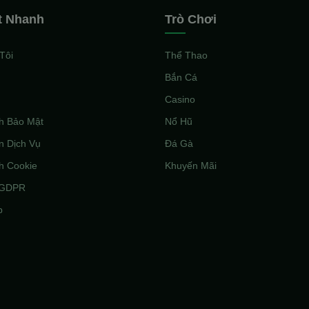
t Nhanh
Trò Chơi
Tôi
Thể Thao
Bắn Cá
Casino
h Bảo Mật
Nổ Hũ
n Dịch Vụ
Đá Gà
h Cookie
Khuyến Mãi
 GDPR
p