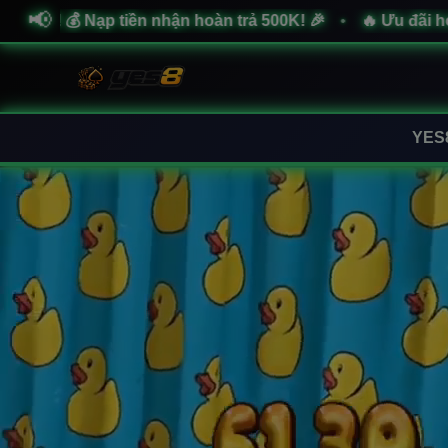
📢
💰 Nạp tiền nhận hoàn trả 500K! 🎉
•
🔥 Ưu đãi hot! ⭐ Đ
YES