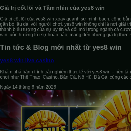
Giá trị cốt lõi và Tầm nhìn của yes8 win
Giá trị cốt lõi của yes8 win xoay quanh sự minh bạch, công bằn
gắn bó lâu dài với người chơi. yes8 win không chỉ là nơi giải 
thành biểu tượng của sự uy tín và đổi mới trong ngành cá cượ
win luôn hướng tới sự hoàn hảo, mang đến những giá trị thực 
Tin tức & Blog mới nhất từ yes8 win
yes8 win live casino
Khám phá hành trình trải nghiệm thực tế với yes8 win – nền tản
chơi như Thể Thao, Casino, Bắn Cá, Nổ Hũ, Đá Gà, cùng các c
Ngày 14 tháng 6 năm 2026