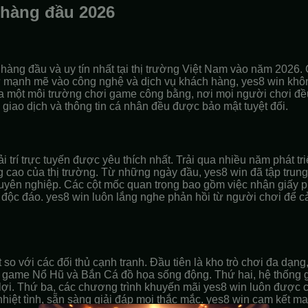
n hàng đầu 2026
hàng đầu và uy tín nhất tại thị trường Việt Nam vào năm 2026. 
tư mạnh mẽ vào công nghệ và dịch vụ khách hàng, yes8 win khô
ra một môi trường chơi game công bằng, nơi mọi người chơi đều 
giao dịch và thông tin cá nhân đều được bảo mật tuyệt đối.
i trí trực tuyến được yêu thích nhất. Trải qua nhiều năm phát 
cao của thị trường. Từ những ngày đầu, yes8 win đã tập trung
uyên nghiệp. Các cột mốc quan trọng bao gồm việc nhận giấy p
mẻ, độc đáo. yes8 win luôn lắng nghe phản hồi từ người chơi để 
 so với các đối thủ cạnh tranh. Đầu tiên là kho trò chơi đa dạ
ựa game Nổ Hũ và Bắn Cá đồ họa sống động. Thứ hai, hệ thống g
lợi. Thứ ba, các chương trình khuyến mãi yes8 win luôn được cập 
iệt tình, sẵn sàng giải đáp mọi thắc mắc. yes8 win cam kết man