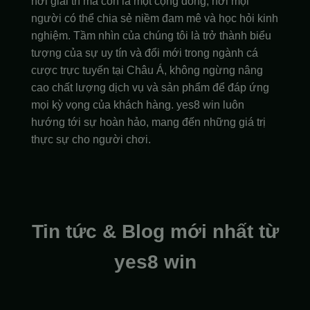
nơi giải trí mà còn là một cộng đồng, nơi mọi
người có thể chia sẻ niềm đam mê và học hỏi kinh
nghiệm. Tầm nhìn của chúng tôi là trở thành biểu
tượng của sự uy tín và đổi mới trong ngành cá
cược trực tuyến tại Châu Á, không ngừng nâng
cao chất lượng dịch vụ và sản phẩm để đáp ứng
mọi kỳ vọng của khách hàng. yes8 win luôn
hướng tới sự hoàn hảo, mang đến những giá trị
thực sự cho người chơi.
Tin tức & Blog mới nhất từ
yes8 win