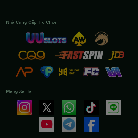
Nhà Cung Cấp Trò Chơi
Mạng Xã Hội