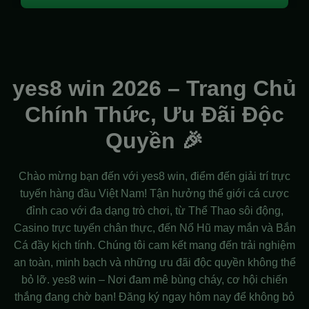
yes8 win 2026 – Trang Chủ
Chính Thức, Ưu Đãi Độc
Quyền 🎉
Chào mừng bạn đến với yes8 win, điểm đến giải trí trực
tuyến hàng đầu Việt Nam! Tận hưởng thế giới cá cược
đỉnh cao với đa dạng trò chơi, từ Thể Thao sôi động,
Casino trực tuyến chân thực, đến Nổ Hũ may mắn và Bắn
Cá đầy kịch tính. Chúng tôi cam kết mang đến trải nghiệm
an toàn, minh bạch và những ưu đãi độc quyền không thể
bỏ lỡ. yes8 win – Nơi đam mê bùng cháy, cơ hội chiến
thắng đang chờ bạn! Đăng ký ngay hôm nay để không bỏ