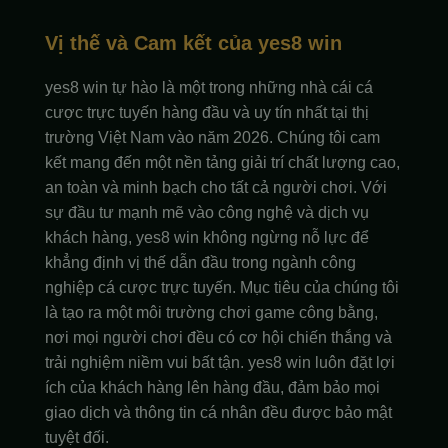
Vị thế và Cam kết của yes8 win
yes8 win tự hào là một trong những nhà cái cá
cược trực tuyến hàng đầu và uy tín nhất tại thị
trường Việt Nam vào năm 2026. Chúng tôi cam
kết mang đến một nền tảng giải trí chất lượng cao,
an toàn và minh bạch cho tất cả người chơi. Với
sự đầu tư mạnh mẽ vào công nghệ và dịch vụ
khách hàng, yes8 win không ngừng nỗ lực để
khẳng định vị thế dẫn đầu trong ngành công
nghiệp cá cược trực tuyến. Mục tiêu của chúng tôi
là tạo ra một môi trường chơi game công bằng,
nơi mọi người chơi đều có cơ hội chiến thắng và
trải nghiệm niềm vui bất tận. yes8 win luôn đặt lợi
ích của khách hàng lên hàng đầu, đảm bảo mọi
giao dịch và thông tin cá nhân đều được bảo mật
tuyệt đối.