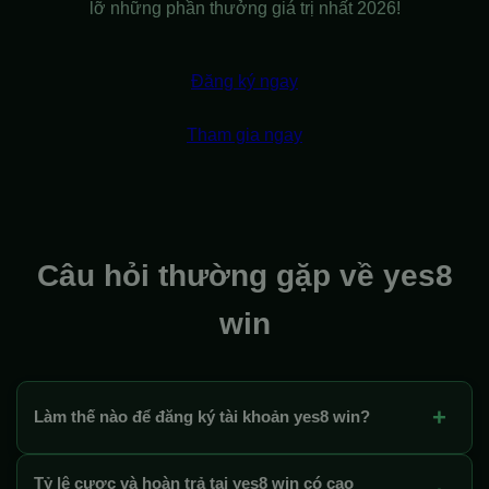
lỡ những phần thưởng giá trị nhất 2026!
Đăng ký ngay
Tham gia ngay
Câu hỏi thường gặp về yes8
win
+
Làm thế nào để đăng ký tài khoản yes8 win?
Tỷ lệ cược và hoàn trả tại yes8 win có cao