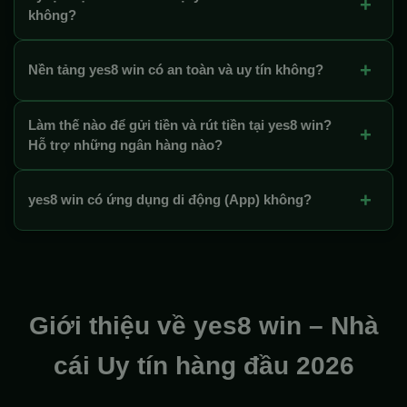
+
không?
+
Nền tảng yes8 win có an toàn và uy tín không?
Làm thế nào để gửi tiền và rút tiền tại yes8 win?
+
Hỗ trợ những ngân hàng nào?
+
yes8 win có ứng dụng di động (App) không?
Giới thiệu về yes8 win – Nhà
cái Uy tín hàng đầu 2026