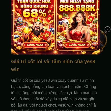
thuận lợi. Thứ ba, các chương trình khuyến mãi
yes8 win luôn được cập nhật liên tục, với giá trị
khủng và điều kiện tham gia rõ ràng. Cuối cùng,
dịch vụ chăm sóc khách hàng 24/7 chuyên nghiệp,
nhiệt tình, sẵn sàng giải đáp mọi thắc mắc. yes8
×
win cam kết mang lại sự hài lòng tối đa cho người
chơi.
Giá trị cốt lõi và Tầm nhìn của yes8
win
Giá trị cốt lõi của yes8 win xoay quanh sự minh
bạch, công bằng, an toàn và trách nhiệm. Chúng
tôi tin rằng một môi trường cá cược lành mạnh là
yếu tố then chốt để xây dựng niềm tin và sự gắn
bó lâu dài với người chơi. yes8 win không chỉ là