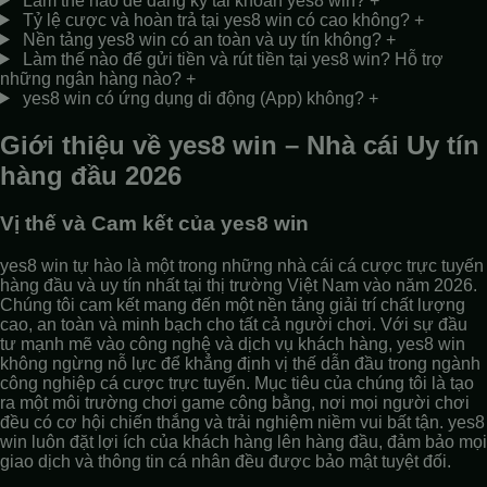
Làm thế nào để đăng ký tài khoản yes8 win?
+
Tỷ lệ cược và hoàn trả tại yes8 win có cao không?
+
Nền tảng yes8 win có an toàn và uy tín không?
+
Làm thế nào để gửi tiền và rút tiền tại yes8 win? Hỗ trợ
những ngân hàng nào?
+
yes8 win có ứng dụng di động (App) không?
+
Giới thiệu về yes8 win – Nhà cái Uy tín
hàng đầu 2026
Vị thế và Cam kết của yes8 win
yes8 win tự hào là một trong những nhà cái cá cược trực tuyến
hàng đầu và uy tín nhất tại thị trường Việt Nam vào năm 2026.
Chúng tôi cam kết mang đến một nền tảng giải trí chất lượng
cao, an toàn và minh bạch cho tất cả người chơi. Với sự đầu
tư mạnh mẽ vào công nghệ và dịch vụ khách hàng, yes8 win
không ngừng nỗ lực để khẳng định vị thế dẫn đầu trong ngành
công nghiệp cá cược trực tuyến. Mục tiêu của chúng tôi là tạo
ra một môi trường chơi game công bằng, nơi mọi người chơi
đều có cơ hội chiến thắng và trải nghiệm niềm vui bất tận. yes8
win luôn đặt lợi ích của khách hàng lên hàng đầu, đảm bảo mọi
giao dịch và thông tin cá nhân đều được bảo mật tuyệt đối.