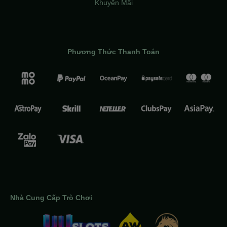
Khuyến Mãi
Phương Thức Thanh Toán
Nhà Cung Cấp Trò Chơi