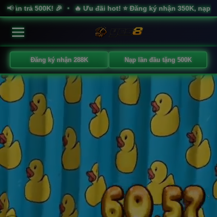
📢
n trả 500K! 🎉
🔥 Ưu đãi hot! ⭐ Đăng ký nhận 350K, nạp tiền 
•
Đăng ký nhận 288K
Nạp lần đầu tặng 500K