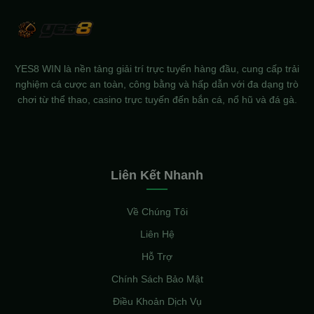
YES8 WIN là nền tảng giải trí trực tuyến hàng đầu, cung cấp trải
nghiệm cá cược an toàn, công bằng và hấp dẫn với đa dạng trò
chơi từ thể thao, casino trực tuyến đến bắn cá, nổ hũ và đá gà.
Liên Kết Nhanh
Về Chúng Tôi
Liên Hệ
Hỗ Trợ
Chính Sách Bảo Mật
Điều Khoản Dịch Vụ