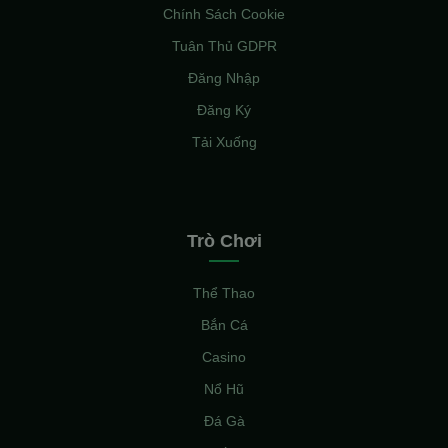
Chính Sách Cookie
Tuân Thủ GDPR
Đăng Nhập
Đăng Ký
Tải Xuống
Trò Chơi
Thể Thao
Bắn Cá
Casino
Nổ Hũ
Đá Gà