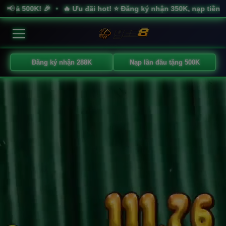
📢
ả 500K! 🎉
🔥 Ưu đãi hot! ⭐ Đăng ký nhận 350K, nạp tiền nhận
•
Đăng ký nhận 288K
Nạp lần đầu tặng 500K