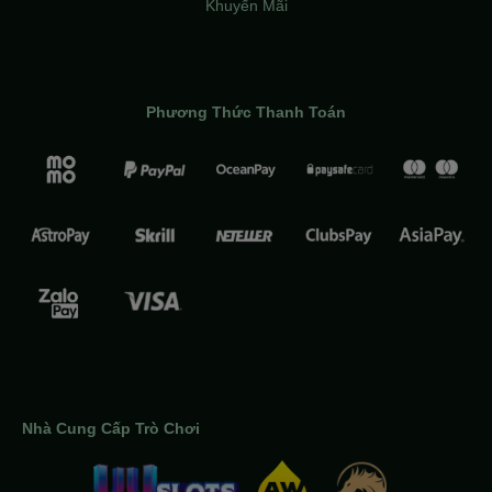
Khuyến Mãi
Phương Thức Thanh Toán
Nhà Cung Cấp Trò Chơi