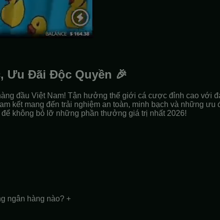
, Ưu Đãi Độc Quyền 🎉
hàng đầu Việt Nam! Tận hưởng thế giới cá cược đỉnh cao với đa
cam kết mang đến trải nghiệm an toàn, minh bạch và những ưu 
để không bỏ lỡ những phần thưởng giá trị nhất 2026!
hững ngân hàng nào?
+