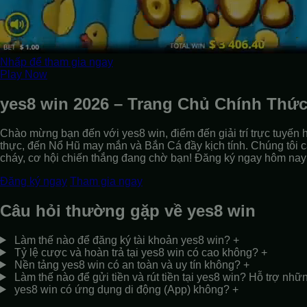
Nhấp để tham gia ngay
Play Now
yes8 win 2026 – Trang Chủ Chính Thức
Chào mừng bạn đến với yes8 win, điểm đến giải trí trực tuyến 
thực, đến Nổ Hũ may mắn và Bắn Cá đầy kịch tính. Chúng tôi 
cháy, cơ hội chiến thắng đang chờ bạn! Đăng ký ngay hôm nay 
Đăng ký ngay
Tham gia ngay
Câu hỏi thường gặp về yes8 win
Làm thế nào để đăng ký tài khoản yes8 win?
+
Tỷ lệ cược và hoàn trả tại yes8 win có cao không?
+
Nền tảng yes8 win có an toàn và uy tín không?
+
Làm thế nào để gửi tiền và rút tiền tại yes8 win? Hỗ trợ n
yes8 win có ứng dụng di động (App) không?
+