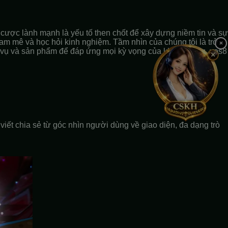
á cược lành mạnh là yếu tố then chốt để xây dựng niềm tin và sự
đam mê và học hỏi kinh nghiệm. Tầm nhìn của chúng tôi là trở
×
h vụ và sản phẩm để đáp ứng mọi kỳ vọng của khách hàng. yes8
viết chia sẻ từ góc nhìn người dùng về giao diện, đa dạng trò