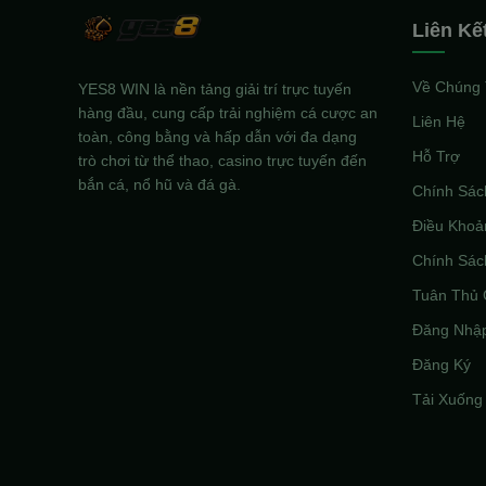
Liên Kế
Về Chúng 
YES8 WIN là nền tảng giải trí trực tuyến
hàng đầu, cung cấp trải nghiệm cá cược an
Liên Hệ
toàn, công bằng và hấp dẫn với đa dạng
Hỗ Trợ
trò chơi từ thể thao, casino trực tuyến đến
bắn cá, nổ hũ và đá gà.
Chính Sác
Điều Khoả
Chính Sác
Tuân Thủ
Đăng Nhậ
Đăng Ký
Tải Xuống