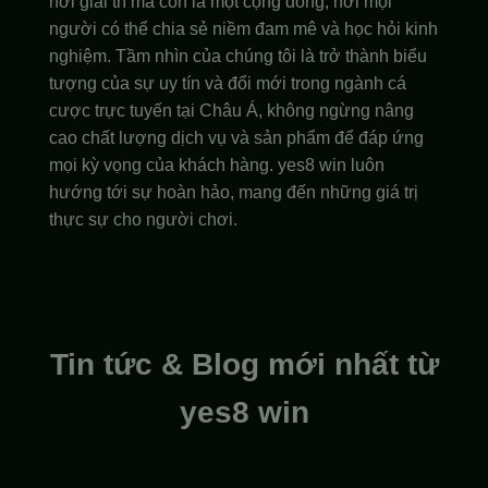
nơi giải trí mà còn là một cộng đồng, nơi mọi
người có thể chia sẻ niềm đam mê và học hỏi kinh
nghiệm. Tầm nhìn của chúng tôi là trở thành biểu
tượng của sự uy tín và đổi mới trong ngành cá
cược trực tuyến tại Châu Á, không ngừng nâng
cao chất lượng dịch vụ và sản phẩm để đáp ứng
mọi kỳ vọng của khách hàng. yes8 win luôn
hướng tới sự hoàn hảo, mang đến những giá trị
thực sự cho người chơi.
Tin tức & Blog mới nhất từ
yes8 win