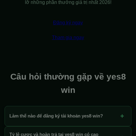
lỡ những phần thưởng giá trị nhất 2026!
Đăng ký ngay
Tham gia ngay
Câu hỏi thường gặp về yes8
win
+
Làm thế nào để đăng ký tài khoản yes8 win?
Tỷ lệ cược và hoàn trả tại yes8 win có cao