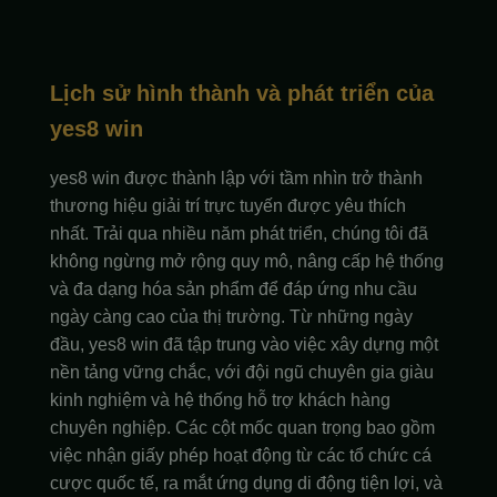
Lịch sử hình thành và phát triển của
yes8 win
yes8 win được thành lập với tầm nhìn trở thành
thương hiệu giải trí trực tuyến được yêu thích
nhất. Trải qua nhiều năm phát triển, chúng tôi đã
không ngừng mở rộng quy mô, nâng cấp hệ thống
và đa dạng hóa sản phẩm để đáp ứng nhu cầu
ngày càng cao của thị trường. Từ những ngày
đầu, yes8 win đã tập trung vào việc xây dựng một
nền tảng vững chắc, với đội ngũ chuyên gia giàu
kinh nghiệm và hệ thống hỗ trợ khách hàng
chuyên nghiệp. Các cột mốc quan trọng bao gồm
việc nhận giấy phép hoạt động từ các tổ chức cá
cược quốc tế, ra mắt ứng dụng di động tiện lợi, và