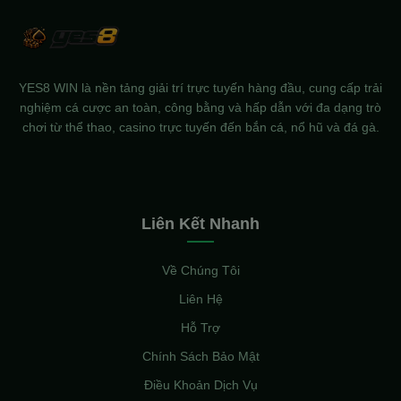
YES8 WIN là nền tảng giải trí trực tuyến hàng đầu, cung cấp trải
nghiệm cá cược an toàn, công bằng và hấp dẫn với đa dạng trò
chơi từ thể thao, casino trực tuyến đến bắn cá, nổ hũ và đá gà.
Liên Kết Nhanh
Về Chúng Tôi
Liên Hệ
Hỗ Trợ
Chính Sách Bảo Mật
Điều Khoản Dịch Vụ