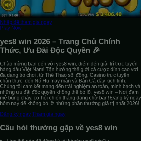
Nhấp để tham gia ngay
Play Now
yes8 win 2026 – Trang Chủ Chính
Thức, Ưu Đãi Độc Quyền 🎉
Chào mừng bạn đến với yes8 win, điểm đến giải trí trực tuyến
hàng đầu Việt Nam! Tận hưởng thế giới cá cược đỉnh cao với
đa dạng trò chơi, từ Thể Thao sôi động, Casino trực tuyến
chân thực, đến Nổ Hũ may mắn và Bắn Cá đầy kịch tính.
Chúng tôi cam kết mang đến trải nghiệm an toàn, minh bạch và
những ưu đãi độc quyền không thể bỏ lỡ. yes8 win – Nơi đam
mê bùng cháy, cơ hội chiến thắng đang chờ bạn! Đăng ký ngay
hôm nay để không bỏ lỡ những phần thưởng giá trị nhất 2026!
Đăng ký ngay
Tham gia ngay
Câu hỏi thường gặp về yes8 win