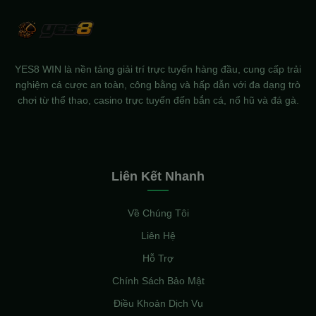
YES8 WIN là nền tảng giải trí trực tuyến hàng đầu, cung cấp trải
nghiệm cá cược an toàn, công bằng và hấp dẫn với đa dạng trò
chơi từ thể thao, casino trực tuyến đến bắn cá, nổ hũ và đá gà.
Liên Kết Nhanh
Về Chúng Tôi
Liên Hệ
Hỗ Trợ
Chính Sách Bảo Mật
Điều Khoản Dịch Vụ