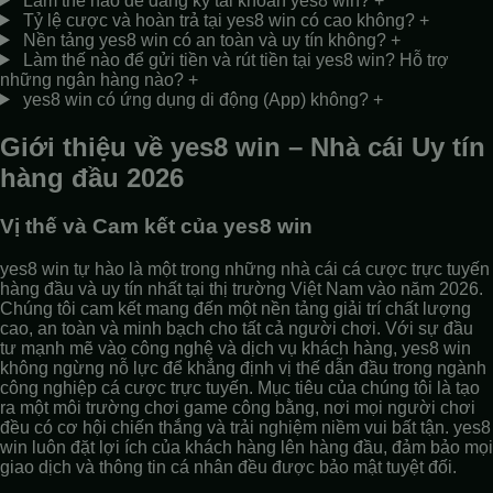
Làm thế nào để đăng ký tài khoản yes8 win?
+
Tỷ lệ cược và hoàn trả tại yes8 win có cao không?
+
Nền tảng yes8 win có an toàn và uy tín không?
+
Làm thế nào để gửi tiền và rút tiền tại yes8 win? Hỗ trợ
những ngân hàng nào?
+
yes8 win có ứng dụng di động (App) không?
+
Giới thiệu về yes8 win – Nhà cái Uy tín
hàng đầu 2026
Vị thế và Cam kết của yes8 win
yes8 win tự hào là một trong những nhà cái cá cược trực tuyến
hàng đầu và uy tín nhất tại thị trường Việt Nam vào năm 2026.
Chúng tôi cam kết mang đến một nền tảng giải trí chất lượng
cao, an toàn và minh bạch cho tất cả người chơi. Với sự đầu
tư mạnh mẽ vào công nghệ và dịch vụ khách hàng, yes8 win
không ngừng nỗ lực để khẳng định vị thế dẫn đầu trong ngành
công nghiệp cá cược trực tuyến. Mục tiêu của chúng tôi là tạo
ra một môi trường chơi game công bằng, nơi mọi người chơi
đều có cơ hội chiến thắng và trải nghiệm niềm vui bất tận. yes8
win luôn đặt lợi ích của khách hàng lên hàng đầu, đảm bảo mọi
giao dịch và thông tin cá nhân đều được bảo mật tuyệt đối.