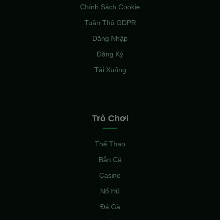
Chính Sách Cookie
Tuân Thủ GDPR
Đăng Nhập
Đăng Ký
Tải Xuống
Trò Chơi
Thể Thao
Bắn Cá
Casino
Nổ Hũ
Đá Gà