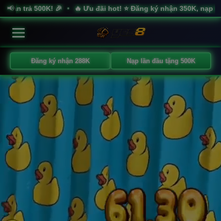
📢
n trả 500K! 🎉
🔥 Ưu đãi hot! ⭐ Đăng ký nhận 350K, nạp tiền 
•
Đăng ký nhận 288K
Nạp lần đầu tặng 500K