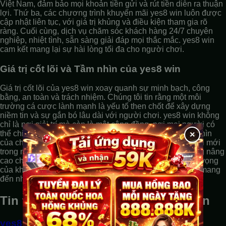
Việt Nam, đảm bảo mọi khoản tiền gửi và rút tiền diễn ra thuận
lợi. Thứ ba, các chương trình khuyến mãi yes8 win luôn được
cập nhật liên tục, với giá trị khủng và điều kiện tham gia rõ
ràng. Cuối cùng, dịch vụ chăm sóc khách hàng 24/7 chuyên
nghiệp, nhiệt tình, sẵn sàng giải đáp mọi thắc mắc. yes8 win
cam kết mang lại sự hài lòng tối đa cho người chơi.
Giá trị cốt lõi và Tầm nhìn của yes8 win
Giá trị cốt lõi của yes8 win xoay quanh sự minh bạch, công
bằng, an toàn và trách nhiệm. Chúng tôi tin rằng một môi
trường cá cược lành mạnh là yếu tố then chốt để xây dựng
niềm tin và sự gắn bó lâu dài với người chơi. yes8 win không
chỉ là nơi giải trí mà còn là một cộng đồng, nơi mọi người có
thể chia sẻ niềm đam mê và học hỏi kinh nghiệm. Tầm nhìn
×
của chúng tôi là trở thành biểu tượng của sự uy tín và đổi mới
trong ngành cá cược trực tuyến tại Châu Á, không ngừng nâng
cao chất lượng dịch vụ và sản phẩm để đáp ứng mọi kỳ vọng
của khách hàng. yes8 win luôn hướng tới sự hoàn hảo, mang
đến những giá trị thực sự cho người chơi.
Tin tức & Blog mới nhất từ yes8 win
yes8 win live casino