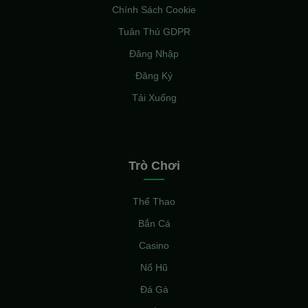
Chính Sách Cookie
Tuân Thủ GDPR
Đăng Nhập
Đăng Ký
Tải Xuống
Trò Chơi
Thể Thao
Bắn Cá
Casino
Nổ Hũ
Đá Gà