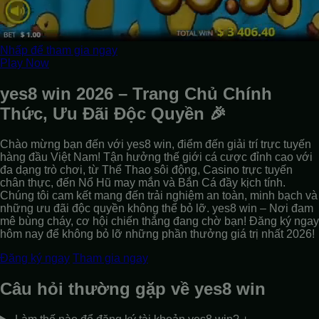
Nhấp để tham gia ngay
Play Now
yes8 win 2026 – Trang Chủ Chính
Thức, Ưu Đãi Độc Quyền 🎉
Chào mừng bạn đến với yes8 win, điểm đến giải trí trực tuyến
hàng đầu Việt Nam! Tận hưởng thế giới cá cược đỉnh cao với
đa dạng trò chơi, từ Thể Thao sôi động, Casino trực tuyến
chân thực, đến Nổ Hũ may mắn và Bắn Cá đầy kịch tính.
Chúng tôi cam kết mang đến trải nghiệm an toàn, minh bạch và
những ưu đãi độc quyền không thể bỏ lỡ. yes8 win – Nơi đam
mê bùng cháy, cơ hội chiến thắng đang chờ bạn! Đăng ký ngay
hôm nay để không bỏ lỡ những phần thưởng giá trị nhất 2026!
Đăng ký ngay
Tham gia ngay
Câu hỏi thường gặp về yes8 win