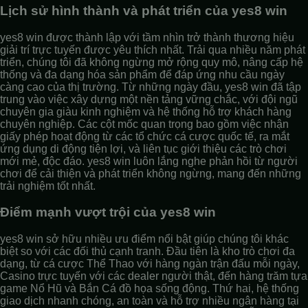
Lịch sử hình thành và phát triển của yes8 win
yes8 win được thành lập với tầm nhìn trở thành thương hiệu
giải trí trực tuyến được yêu thích nhất. Trải qua nhiều năm phát
triển, chúng tôi đã không ngừng mở rộng quy mô, nâng cấp hệ
thống và đa dạng hóa sản phẩm để đáp ứng nhu cầu ngày
càng cao của thị trường. Từ những ngày đầu, yes8 win đã tập
trung vào việc xây dựng một nền tảng vững chắc, với đội ngũ
chuyên gia giàu kinh nghiệm và hệ thống hỗ trợ khách hàng
chuyên nghiệp. Các cột mốc quan trọng bao gồm việc nhận
giấy phép hoạt động từ các tổ chức cá cược quốc tế, ra mắt
ứng dụng di động tiện lợi, và liên tục giới thiệu các trò chơi
mới mẻ, độc đáo. yes8 win luôn lắng nghe phản hồi từ người
chơi để cải thiện và phát triển không ngừng, mang đến những
trải nghiệm tốt nhất.
Điểm mạnh vượt trội của yes8 win
yes8 win sở hữu nhiều ưu điểm nổi bật giúp chúng tôi khác
biệt so với các đối thủ cạnh tranh. Đầu tiên là kho trò chơi đa
dạng, từ cá cược Thể Thao với hàng ngàn trận đấu mỗi ngày,
Casino trực tuyến với các dealer người thật, đến hàng trăm tựa
game Nổ Hũ và Bắn Cá đồ họa sống động. Thứ hai, hệ thống
giao dịch nhanh chóng, an toàn và hỗ trợ nhiều ngân hàng tại