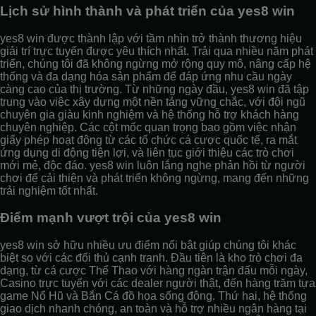
Lịch sử hình thành và phát triển của yes8 win
yes8 win được thành lập với tầm nhìn trở thành thương hiệu
giải trí trực tuyến được yêu thích nhất. Trải qua nhiều năm phát
triển, chúng tôi đã không ngừng mở rộng quy mô, nâng cấp hệ
thống và đa dạng hóa sản phẩm để đáp ứng nhu cầu ngày
càng cao của thị trường. Từ những ngày đầu, yes8 win đã tập
trung vào việc xây dựng một nền tảng vững chắc, với đội ngũ
chuyên gia giàu kinh nghiệm và hệ thống hỗ trợ khách hàng
chuyên nghiệp. Các cột mốc quan trọng bao gồm việc nhận
giấy phép hoạt động từ các tổ chức cá cược quốc tế, ra mắt
ứng dụng di động tiện lợi, và liên tục giới thiệu các trò chơi
mới mẻ, độc đáo. yes8 win luôn lắng nghe phản hồi từ người
chơi để cải thiện và phát triển không ngừng, mang đến những
trải nghiệm tốt nhất.
Điểm mạnh vượt trội của yes8 win
yes8 win sở hữu nhiều ưu điểm nổi bật giúp chúng tôi khác
biệt so với các đối thủ cạnh tranh. Đầu tiên là kho trò chơi đa
dạng, từ cá cược Thể Thao với hàng ngàn trận đấu mỗi ngày,
Casino trực tuyến với các dealer người thật, đến hàng trăm tựa
game Nổ Hũ và Bắn Cá đồ họa sống động. Thứ hai, hệ thống
giao dịch nhanh chóng, an toàn và hỗ trợ nhiều ngân hàng tại