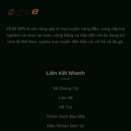
YES8 WIN là nền tảng giải trí trực tuyến hàng đầu, cung cấp trải
nghiệm cá cược an toàn, công bằng và hấp dẫn với đa dạng trò
chơi từ thể thao, casino trực tuyến đến bắn cá, nổ hũ và đá gà.
Liên Kết Nhanh
Về Chúng Tôi
Liên Hệ
Hỗ Trợ
Chính Sách Bảo Mật
Điều Khoản Dịch Vụ