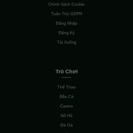
Chính Sách Cookie
Tuân Thủ GDPR
Đăng Nhập
Đăng Ký
Tải Xuống
Trò Chơi
Thể Thao
Bắn Cá
Casino
Nổ Hũ
Đá Gà