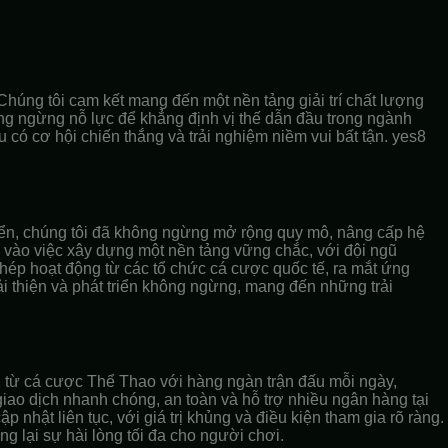
Chúng tôi cam kết mang đến một nền tảng giải trí chất lượng
ng ngừng nỗ lực để khẳng định vị thế dẫn đầu trong ngành
có cơ hội chiến thắng và trải nghiệm niềm vui bất tận. yes8
triển, chúng tôi đã không ngừng mở rộng quy mô, nâng cấp hệ
 vào việc xây dựng một nền tảng vững chắc, với đội ngũ
hép hoạt động từ các tổ chức cá cược quốc tế, ra mắt ứng
cải thiện và phát triển không ngừng, mang đến những trải
ng, từ cá cược Thể Thao với hàng ngàn trận đấu mỗi ngày,
iao dịch nhanh chóng, an toàn và hỗ trợ nhiều ngân hàng tại
nhật liên tục, với giá trị khủng và điều kiện tham gia rõ ràng.
g lại sự hài lòng tối đa cho người chơi.