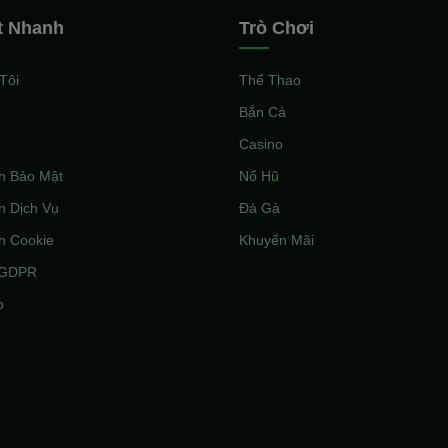
t Nhanh
Trò Chơi
Tôi
Thể Thao
Bắn Cá
Casino
h Bảo Mật
Nổ Hũ
n Dịch Vụ
Đá Gà
h Cookie
Khuyến Mãi
 GDPR
p