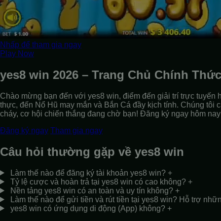
Nhấp để tham gia ngay
Play Now
yes8 win 2026 – Trang Chủ Chính Thức
Chào mừng bạn đến với yes8 win, điểm đến giải trí trực tuyến 
thực, đến Nổ Hũ may mắn và Bắn Cá đầy kịch tính. Chúng tôi 
cháy, cơ hội chiến thắng đang chờ bạn! Đăng ký ngay hôm nay 
Đăng ký ngay
Tham gia ngay
Câu hỏi thường gặp về yes8 win
Làm thế nào để đăng ký tài khoản yes8 win?
+
Tỷ lệ cược và hoàn trả tại yes8 win có cao không?
+
Nền tảng yes8 win có an toàn và uy tín không?
+
Làm thế nào để gửi tiền và rút tiền tại yes8 win? Hỗ trợ n
yes8 win có ứng dụng di động (App) không?
+