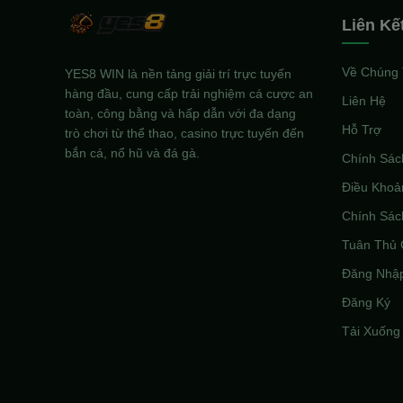
Liên Kế
Về Chúng 
YES8 WIN là nền tảng giải trí trực tuyến
hàng đầu, cung cấp trải nghiệm cá cược an
Liên Hệ
toàn, công bằng và hấp dẫn với đa dạng
Hỗ Trợ
trò chơi từ thể thao, casino trực tuyến đến
bắn cá, nổ hũ và đá gà.
Chính Sác
Điều Khoả
Chính Sác
Tuân Thủ
Đăng Nhậ
Đăng Ký
Tải Xuống