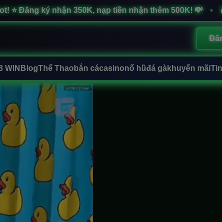
ăng ký nhận 350K, nạp tiền nhận thêm 500K! 💸
•
🎁 Đăng
Đă
8 WIN
Blog
Thể Thao
bắn cá
casino
nổ hũ
đá gà
khuyến mãi
Ti