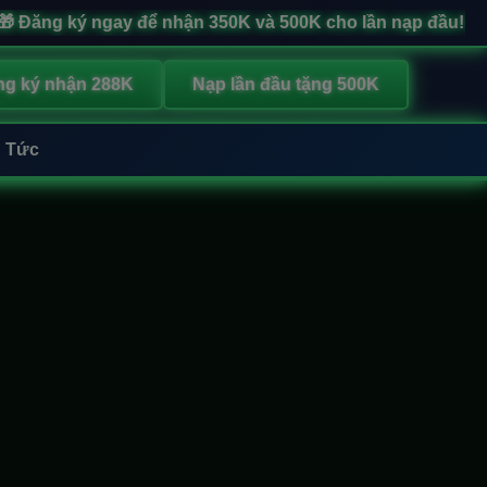
 ký ngay để nhận 350K và 500K cho lần nạp đầu! 🔥
•
🏆 
ng ký nhận 288K
Nạp lần đầu tặng 500K
n Tức