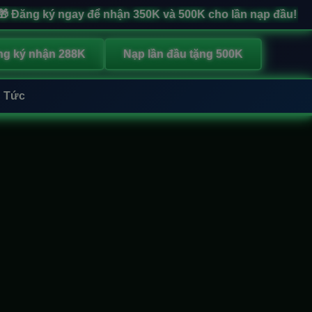
ký ngay để nhận 350K và 500K cho lần nạp đầu! 🔥
•
🏆 
ng ký nhận 288K
Nạp lần đầu tặng 500K
n Tức