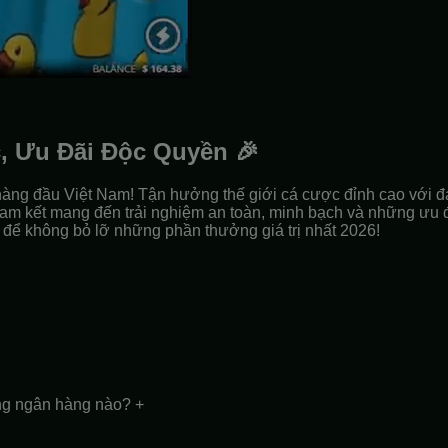
, Ưu Đãi Độc Quyền 🎉
hàng đầu Việt Nam! Tận hưởng thế giới cá cược đỉnh cao với đa
cam kết mang đến trải nghiệm an toàn, minh bạch và những ưu 
để không bỏ lỡ những phần thưởng giá trị nhất 2026!
hững ngân hàng nào?
+