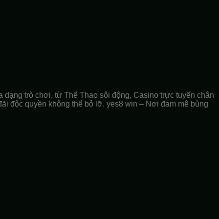
 dạng trò chơi, từ Thể Thao sôi động, Casino trực tuyến chân
đãi độc quyền không thể bỏ lỡ. yes8 win – Nơi đam mê bùng