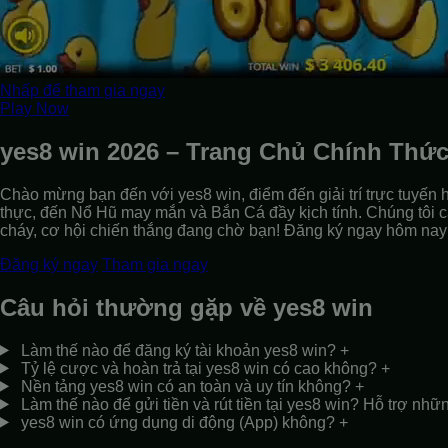
Nhấp để tham gia ngay
Play Now
yes8 win 2026 – Trang Chủ Chính Thức
Chào mừng bạn đến với yes8 win, điểm đến giải trí trực tuyến 
thực, đến Nổ Hũ may mắn và Bắn Cá đầy kịch tính. Chúng tôi 
cháy, cơ hội chiến thắng đang chờ bạn! Đăng ký ngay hôm nay 
Đăng ký ngay
Tham gia ngay
Câu hỏi thường gặp về yes8 win
Làm thế nào để đăng ký tài khoản yes8 win?
+
Tỷ lệ cược và hoàn trả tại yes8 win có cao không?
+
Nền tảng yes8 win có an toàn và uy tín không?
+
Làm thế nào để gửi tiền và rút tiền tại yes8 win? Hỗ trợ n
yes8 win có ứng dụng di động (App) không?
+