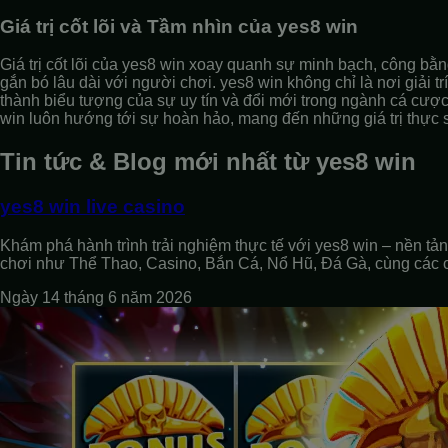
Giá trị cốt lõi và Tầm nhìn của yes8 win
Giá trị cốt lõi của yes8 win xoay quanh sự minh bạch, công bằn
gắn bó lâu dài với người chơi. yes8 win không chỉ là nơi giải 
thành biểu tượng của sự uy tín và đổi mới trong ngành cá cượ
win luôn hướng tới sự hoàn hảo, mang đến những giá trị thực 
Tin tức & Blog mới nhất từ yes8 win
yes8 win live casino
Khám phá hành trình trải nghiệm thực tế với yes8 win – nền tản
chơi như Thể Thao, Casino, Bắn Cá, Nổ Hũ, Đá Gà, cùng các c
Ngày 14 tháng 6 năm 2026