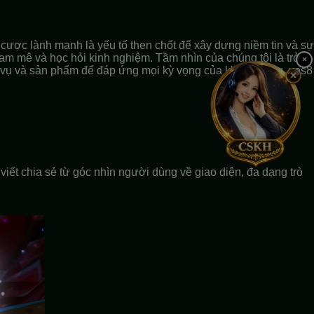
á cược lành mạnh là yếu tố then chốt để xây dựng niềm tin và sự
đam mê và học hỏi kinh nghiệm. Tầm nhìn của chúng tôi là trở
×
h vụ và sản phẩm để đáp ứng mọi kỳ vọng của khách hàng. yes8
viết chia sẻ từ góc nhìn người dùng về giao diện, đa dạng trò