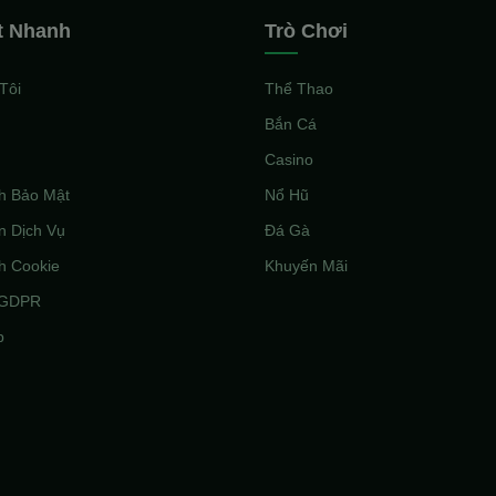
t Nhanh
Trò Chơi
Tôi
Thể Thao
Bắn Cá
Casino
h Bảo Mật
Nổ Hũ
n Dịch Vụ
Đá Gà
h Cookie
Khuyến Mãi
 GDPR
p