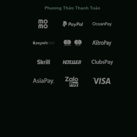
Phương Thức Thanh Toán