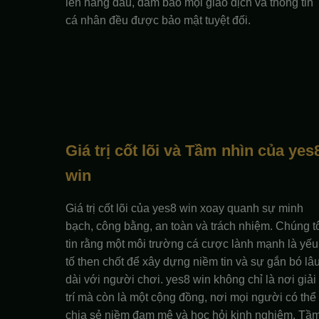
lên hàng đầu, đảm bảo mọi giao dịch và thông tin
cá nhân đều được bảo mật tuyệt đối.
Giá trị cốt lõi và Tầm nhìn của yes
win
Giá trị cốt lõi của yes8 win xoay quanh sự minh
bạch, công bằng, an toàn và trách nhiệm. Chúng t
tin rằng một môi trường cá cược lành mạnh là yếu
tố then chốt để xây dựng niềm tin và sự gắn bó lâ
dài với người chơi. yes8 win không chỉ là nơi giải
trí mà còn là một cộng đồng, nơi mọi người có thể
chia sẻ niềm đam mê và học hỏi kinh nghiệm. Tầ