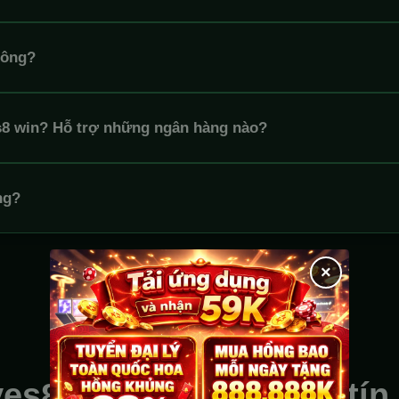
hông?
yes8 win? Hỗ trợ những ngân hàng nào?
ng?
×
yes8 win – Nhà cái Uy tí