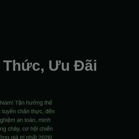
 Thức, Ưu Đãi
t Nam! Tận hưởng thế
c tuyến chân thực, đến
nghiệm an toàn, minh
ng cháy, cơ hội chiến
g giá trị nhất 2026!