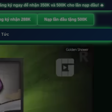
nhận 350K và 500K cho lần nạp đầu! 🔥
•
🏆 Chiến thắng 
ng ký nhận 288K
Nạp lần đầu tặng 500K
n Tức