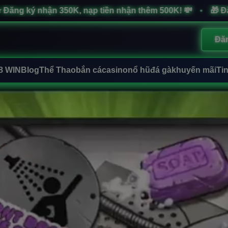
350K, nạp tiền nhận thêm 500K! 💸
•
🎁 Đăng ký ngay để 
Đă
8 WIN
Blog
Thể Thao
bắn cá
casino
nổ hũ
đá gà
khuyến mãi
Ti