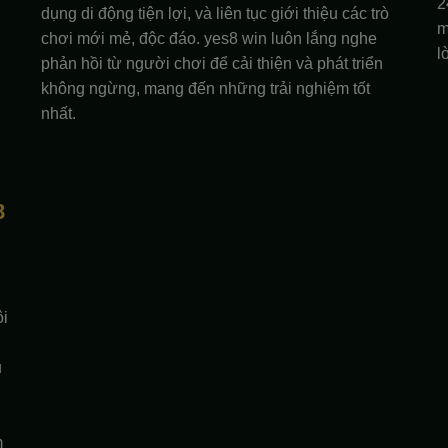
2
dụng di động tiện lợi, và liên tục giới thiệu các trò
m
chơi mới mẻ, độc đáo. yes8 win luôn lắng nghe
l
phản hồi từ người chơi để cải thiện và phát triển
không ngừng, mang đến những trải nghiệm tốt
nhất.
8
ôi
u
m