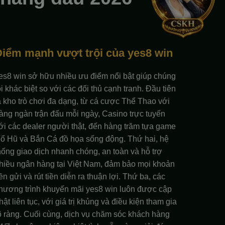
Điểm mạnh vượt trội của yes8 win
es8 win sở hữu nhiều ưu điểm nổi bật giúp chúng
ôi khác biệt so với các đối thủ cạnh tranh. Đầu tiên
à kho trò chơi đa dạng, từ cá cược Thể Thao với
àng ngàn trận đấu mỗi ngày, Casino trực tuyến
ới các dealer người thật, đến hàng trăm tựa game
ổ Hũ và Bắn Cá đồ họa sống động. Thứ hai, hệ
hống giao dịch nhanh chóng, an toàn và hỗ trợ
hiều ngân hàng tại Việt Nam, đảm bảo mọi khoản
iền gửi và rút tiền diễn ra thuận lợi. Thứ ba, các
hương trình khuyến mãi yes8 win luôn được cập
hật liên tục, với giá trị khủng và điều kiện tham gia
õ ràng. Cuối cùng, dịch vụ chăm sóc khách hàng