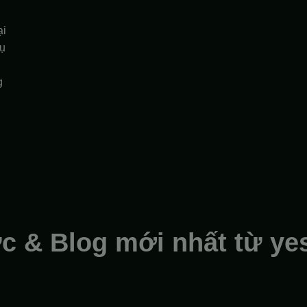
ại
vụ
g
ức & Blog mới nhất từ ye