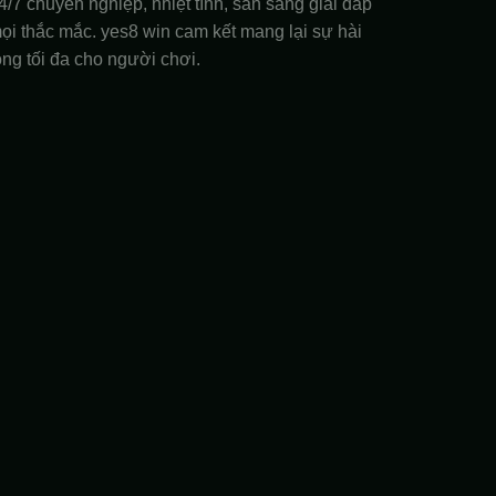
4/7 chuyên nghiệp, nhiệt tình, sẵn sàng giải đáp
ọi thắc mắc. yes8 win cam kết mang lại sự hài
òng tối đa cho người chơi.