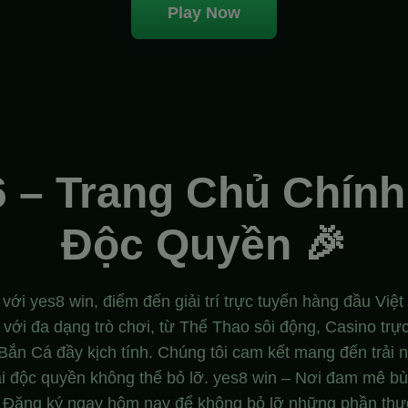
Play Now
6 – Trang Chủ Chính
Độc Quyền 🎉
ới yes8 win, điểm đến giải trí trực tuyến hàng đầu Việ
 với đa dạng trò chơi, từ Thể Thao sôi động, Casino trự
n Cá đầy kịch tính. Chúng tôi cam kết mang đến trải 
 độc quyền không thể bỏ lỡ. yes8 win – Nơi đam mê bù
 Đăng ký ngay hôm nay để không bỏ lỡ những phần thưởn