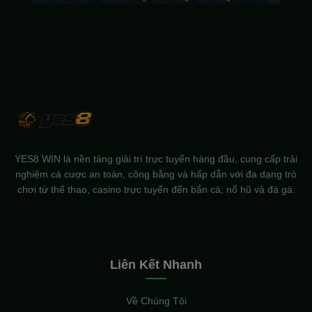
YES8 WIN là nền tảng giải trí trực tuyến hàng đầu, cung cấp trải
nghiệm cá cược an toàn, công bằng và hấp dẫn với đa dạng trò
chơi từ thể thao, casino trực tuyến đến bắn cá, nổ hũ và đá gà.
Liên Kết Nhanh
Về Chúng Tôi