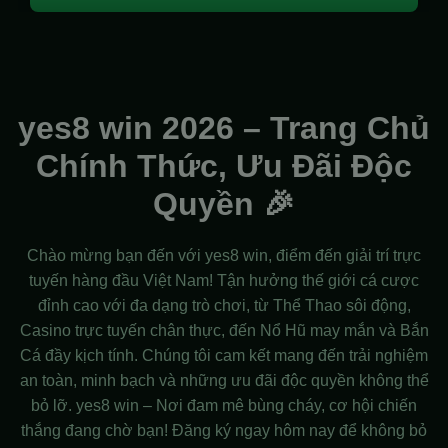
yes8 win 2026 – Trang Chủ
Chính Thức, Ưu Đãi Độc
Quyền 🎉
Chào mừng bạn đến với yes8 win, điểm đến giải trí trực
tuyến hàng đầu Việt Nam! Tận hưởng thế giới cá cược
đỉnh cao với đa dạng trò chơi, từ Thể Thao sôi động,
Casino trực tuyến chân thực, đến Nổ Hũ may mắn và Bắn
Cá đầy kịch tính. Chúng tôi cam kết mang đến trải nghiệm
an toàn, minh bạch và những ưu đãi độc quyền không thể
bỏ lỡ. yes8 win – Nơi đam mê bùng cháy, cơ hội chiến
thắng đang chờ bạn! Đăng ký ngay hôm nay để không bỏ