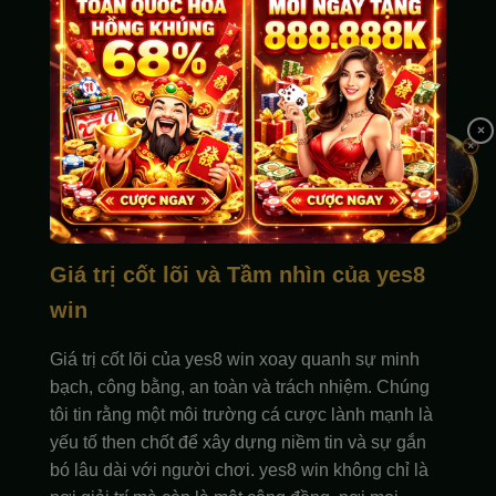
thuận lợi. Thứ ba, các chương trình khuyến mãi
yes8 win luôn được cập nhật liên tục, với giá trị
khủng và điều kiện tham gia rõ ràng. Cuối cùng,
dịch vụ chăm sóc khách hàng 24/7 chuyên nghiệp,
nhiệt tình, sẵn sàng giải đáp mọi thắc mắc. yes8
×
win cam kết mang lại sự hài lòng tối đa cho người
chơi.
Giá trị cốt lõi và Tầm nhìn của yes8
win
Giá trị cốt lõi của yes8 win xoay quanh sự minh
bạch, công bằng, an toàn và trách nhiệm. Chúng
tôi tin rằng một môi trường cá cược lành mạnh là
yếu tố then chốt để xây dựng niềm tin và sự gắn
bó lâu dài với người chơi. yes8 win không chỉ là