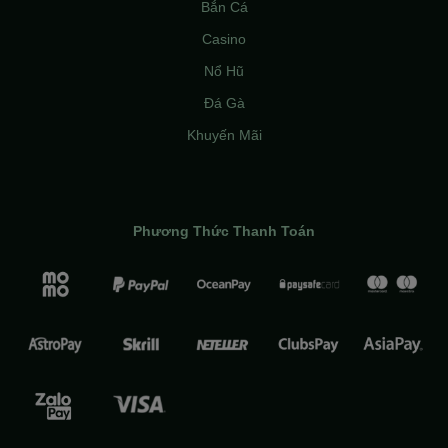
Bắn Cá
Casino
Nổ Hũ
Đá Gà
Khuyến Mãi
Phương Thức Thanh Toán