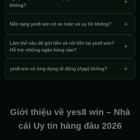
+
không?
+
Nền tảng yes8 win có an toàn và uy tín không?
Làm thế nào để gửi tiền và rút tiền tại yes8 win?
+
Hỗ trợ những ngân hàng nào?
+
yes8 win có ứng dụng di động (App) không?
Giới thiệu về yes8 win – Nhà
cái Uy tín hàng đầu 2026