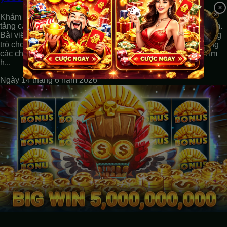
×
Khám phá hành trình trải nghiệm thực tế với yes8 win – nền
tảng cá cược trực tuyến được tối ưu cho di động tại Việt Nam.
Bài viết chia sẻ từ góc nhìn người dùng về giao diện, đa dạng
trò chơi như Thể Thao, Casino, Bắn Cá, Nổ Hũ, Đá Gà, cùng
các chương trình khuyến mãi và giao dịch nhanh chóng. Tìm
h...
Ngày 14 tháng 6 năm 2026