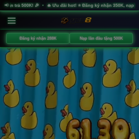
📢
n trả 500K! 🎉
🔥 Ưu đãi hot! ⭐ Đăng ký nhận 350K, nạp tiền n
•
Đăng ký nhận 288K
Nạp lần đầu tặng 500K