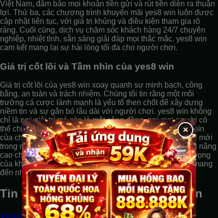
Việt Nam, đảm bảo mọi khoản tiền gửi và rút tiền diễn ra thuận
lợi. Thứ ba, các chương trình khuyến mãi yes8 win luôn được
cập nhật liên tục, với giá trị khủng và điều kiện tham gia rõ
ràng. Cuối cùng, dịch vụ chăm sóc khách hàng 24/7 chuyên
nghiệp, nhiệt tình, sẵn sàng giải đáp mọi thắc mắc. yes8 win
cam kết mang lại sự hài lòng tối đa cho người chơi.
Giá trị cốt lõi và Tầm nhìn của yes8 win
Giá trị cốt lõi của yes8 win xoay quanh sự minh bạch, công
bằng, an toàn và trách nhiệm. Chúng tôi tin rằng một môi
trường cá cược lành mạnh là yếu tố then chốt để xây dựng
niềm tin và sự gắn bó lâu dài với người chơi. yes8 win không
chỉ là nơi giải trí mà còn là một cộng đồng, nơi mọi người có
thể chia sẻ niềm đam mê và học hỏi kinh nghiệm. Tầm nhìn
×
của chúng tôi là trở thành biểu tượng của sự uy tín và đổi mới
trong ngành cá cược trực tuyến tại Châu Á, không ngừng nâng
cao chất lượng dịch vụ và sản phẩm để đáp ứng mọi kỳ vọng
của khách hàng. yes8 win luôn hướng tới sự hoàn hảo, mang
đến những giá trị thực sự cho người chơi.
Tin tức & Blog mới nhất từ yes8 win
yes8 win live casino