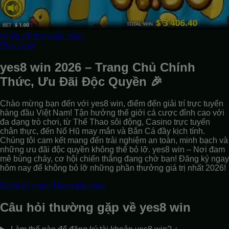
Nhấp để tham gia ngay
Play Now
yes8 win 2026 – Trang Chủ Chính
Thức, Ưu Đãi Độc Quyền 🎉
Chào mừng bạn đến với yes8 win, điểm đến giải trí trực tuyến
hàng đầu Việt Nam! Tận hưởng thế giới cá cược đỉnh cao với
đa dạng trò chơi, từ Thể Thao sôi động, Casino trực tuyến
chân thực, đến Nổ Hũ may mắn và Bắn Cá đầy kịch tính.
Chúng tôi cam kết mang đến trải nghiệm an toàn, minh bạch và
những ưu đãi độc quyền không thể bỏ lỡ. yes8 win – Nơi đam
mê bùng cháy, cơ hội chiến thắng đang chờ bạn! Đăng ký ngay
hôm nay để không bỏ lỡ những phần thưởng giá trị nhất 2026!
Đăng ký ngay
Tham gia ngay
Câu hỏi thường gặp về yes8 win