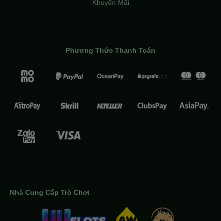
Khuyến Mãi
Phương Thức Thanh Toán
Nhà Cung Cấp Trò Chơi