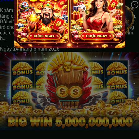
×
Khám phá hành trình trải nghiệm thực tế với yes8 win – nền
tảng cá cược trực tuyến được tối ưu cho di động tại Việt Nam.
Bài viết chia sẻ từ góc nhìn người dùng về giao diện, đa dạng
trò chơi như Thể Thao, Casino, Bắn Cá, Nổ Hũ, Đá Gà, cùng
các chương trình khuyến mãi và giao dịch nhanh chóng. Tìm
h...
Ngày 14 tháng 6 năm 2026