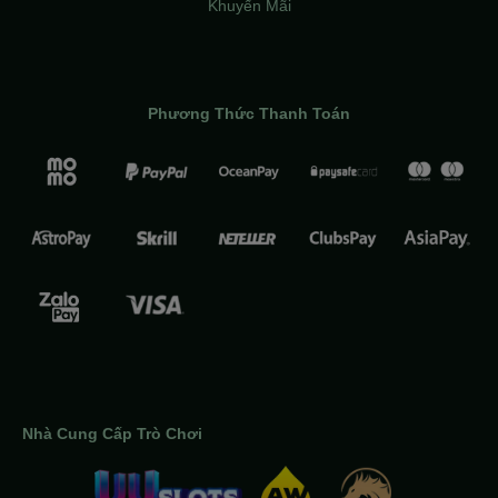
Khuyến Mãi
Phương Thức Thanh Toán
Nhà Cung Cấp Trò Chơi