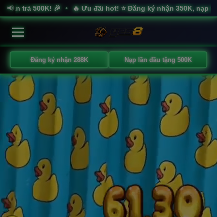
📢
n trả 500K! 🎉
🔥 Ưu đãi hot! ⭐ Đăng ký nhận 350K, nạp tiền n
•
Đăng ký nhận 288K
Nạp lần đầu tặng 500K