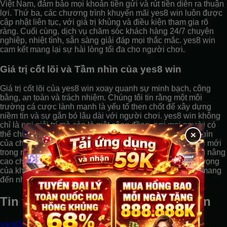
Việt Nam, đảm bảo mọi khoản tiền gửi và rút tiền diễn ra thuận
lợi. Thứ ba, các chương trình khuyến mãi yes8 win luôn được
cập nhật liên tục, với giá trị khủng và điều kiện tham gia rõ
ràng. Cuối cùng, dịch vụ chăm sóc khách hàng 24/7 chuyên
nghiệp, nhiệt tình, sẵn sàng giải đáp mọi thắc mắc. yes8 win
cam kết mang lại sự hài lòng tối đa cho người chơi.
Giá trị cốt lõi và Tầm nhìn của yes8 win
Giá trị cốt lõi của yes8 win xoay quanh sự minh bạch, công
bằng, an toàn và trách nhiệm. Chúng tôi tin rằng một môi
trường cá cược lành mạnh là yếu tố then chốt để xây dựng
niềm tin và sự gắn bó lâu dài với người chơi. yes8 win không
chỉ là nơi giải trí mà còn là một cộng đồng, nơi mọi người có
thể chia sẻ niềm đam mê và học hỏi kinh nghiệm. Tầm nhìn
×
của chúng tôi là trở thành biểu tượng của sự uy tín và đổi mới
trong ngành cá cược trực tuyến tại Châu Á, không ngừng nâng
cao chất lượng dịch vụ và sản phẩm để đáp ứng mọi kỳ vọng
của khách hàng. yes8 win luôn hướng tới sự hoàn hảo, mang
đến những giá trị thực sự cho người chơi.
Tin tức & Blog mới nhất từ yes8 win
yes8 win live casino