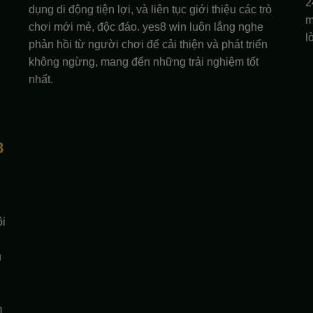
2
dụng di động tiện lợi, và liên tục giới thiệu các trò
m
chơi mới mẻ, độc đáo. yes8 win luôn lắng nghe
l
phản hồi từ người chơi để cải thiện và phát triển
không ngừng, mang đến những trải nghiệm tốt
nhất.
8
ôi
u
m