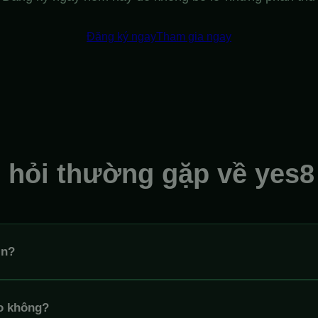
Đăng ký ngay
Tham gia ngay
 hỏi thường gặp về yes8
in?
ao không?