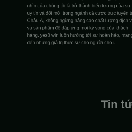
nhìn của chúng tôi là trở thành biểu tượng của sự
uy tín và đổi mới trong ngành cá cược trực tuyến t
Châu Á, không ngừng nâng cao chất lượng dịch 
và sản phẩm để đáp ứng mọi kỳ vọng của khách
hàng. yes8 win luôn hướng tới sự hoàn hảo, man
đến những giá trị thực sự cho người chơi.
Tin t