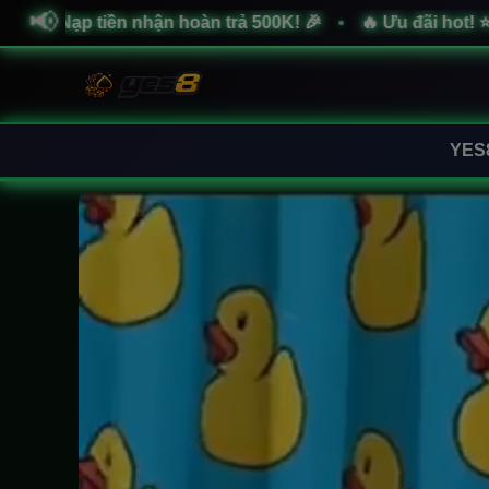
📢
nhận hoàn trả 500K! 🎉
•
🔥 Ưu đãi hot! ⭐ Đăng ký nhận 
YES