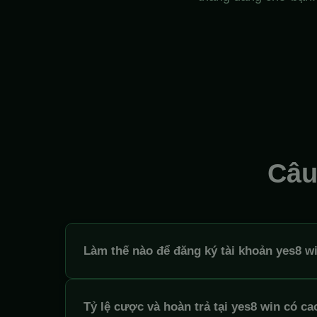
Câu
Làm thế nào để đăng ký tài khoản yes8 w
Tỷ lệ cược và hoàn trả tại yes8 win có c