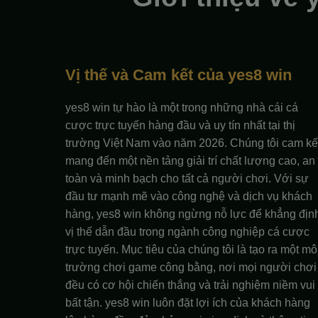
Vị thế và Cam kết của yes8 win
yes8 win tự hào là một trong những nhà cái cá
cược trực tuyến hàng đầu và uy tín nhất tại thị
trường Việt Nam vào năm 2026. Chúng tôi cam kế
mang đến một nền tảng giải trí chất lượng cao, an
toàn và minh bạch cho tất cả người chơi. Với sự
đầu tư mạnh mẽ vào công nghệ và dịch vụ khách
hàng, yes8 win không ngừng nỗ lực để khẳng địn
vị thế dẫn đầu trong ngành công nghiệp cá cược
trực tuyến. Mục tiêu của chúng tôi là tạo ra một mô
trường chơi game công bằng, nơi mọi người chơi
đều có cơ hội chiến thắng và trải nghiệm niềm vui
bất tận. yes8 win luôn đặt lợi ích của khách hàng