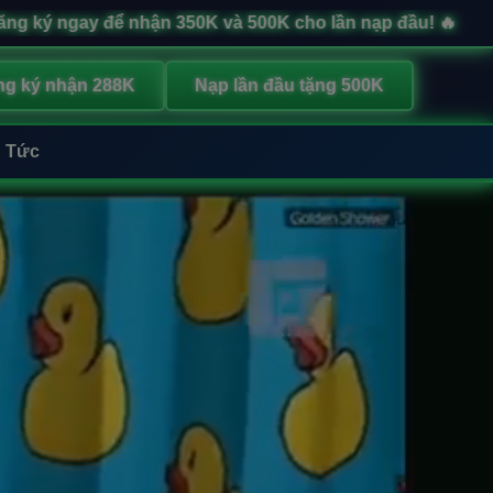
nhận 350K và 500K cho lần nạp đầu! 🔥
•
🏆 Chiến thắng 
ng ký nhận 288K
Nạp lần đầu tặng 500K
n Tức