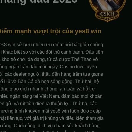
Điểm mạnh vượt trội của yes8 win
es8 win sở hữu nhiều ưu điểm nổi bật giúp chúng
ôi khác biệt so với các đối thủ cạnh tranh. Đầu tiên
à kho trò chơi đa dạng, từ cá cược Thể Thao với
àng ngàn trận đấu mỗi ngày, Casino trực tuyến
ới các dealer người thật, đến hàng trăm tựa game
ổ Hũ và Bắn Cá đồ họa sống động. Thứ hai, hệ
hống giao dịch nhanh chóng, an toàn và hỗ trợ
hiều ngân hàng tại Việt Nam, đảm bảo mọi khoản
iền gửi và rút tiền diễn ra thuận lợi. Thứ ba, các
hương trình khuyến mãi yes8 win luôn được cập
hật liên tục, với giá trị khủng và điều kiện tham gia
õ ràng. Cuối cùng, dịch vụ chăm sóc khách hàng