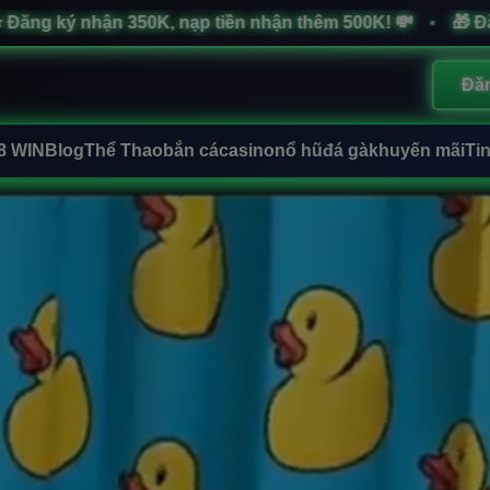
350K, nạp tiền nhận thêm 500K! 💸
•
🎁 Đăng ký ngay để n
Đă
8 WIN
Blog
Thể Thao
bắn cá
casino
nổ hũ
đá gà
khuyến mãi
Ti