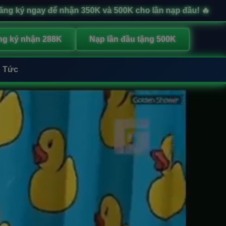
hận 350K và 500K cho lần nạp đầu! 🔥
•
🏆 Chiến thắng 
ng ký nhận 288K
Nạp lần đầu tặng 500K
n Tức