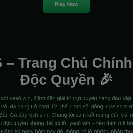
Play Now
6 – Trang Chủ Chính
Độc Quyền 🎉
ới yes8 win, điểm đến giải trí trực tuyến hàng đầu Việ
 với đa dạng trò chơi, từ Thể Thao sôi động, Casino trự
n Cá đầy kịch tính. Chúng tôi cam kết mang đến trải 
 độc quyền không thể bỏ lỡ. yes8 win – Nơi đam mê bù
 Đăng ký ngay hôm nay để không bỏ lỡ những phần thưởn