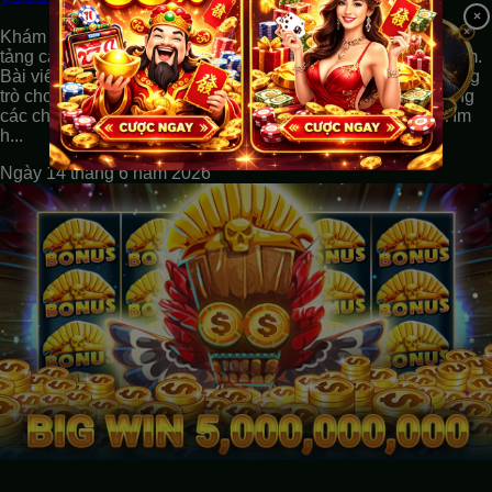
×
Khám phá hành trình trải nghiệm thực tế với yes8 win – nền
tảng cá cược trực tuyến được tối ưu cho di động tại Việt Nam.
Bài viết chia sẻ từ góc nhìn người dùng về giao diện, đa dạng
trò chơi như Thể Thao, Casino, Bắn Cá, Nổ Hũ, Đá Gà, cùng
các chương trình khuyến mãi và giao dịch nhanh chóng. Tìm
h...
Ngày 14 tháng 6 năm 2026