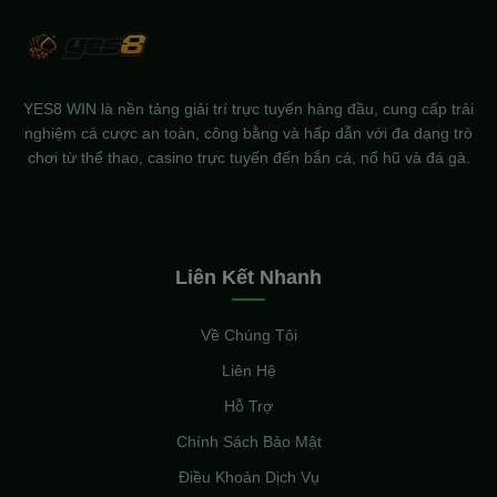
YES8 WIN là nền tảng giải trí trực tuyến hàng đầu, cung cấp trải
nghiệm cá cược an toàn, công bằng và hấp dẫn với đa dạng trò
chơi từ thể thao, casino trực tuyến đến bắn cá, nổ hũ và đá gà.
Liên Kết Nhanh
Về Chúng Tôi
Liên Hệ
Hỗ Trợ
Chính Sách Bảo Mật
Điều Khoản Dịch Vụ