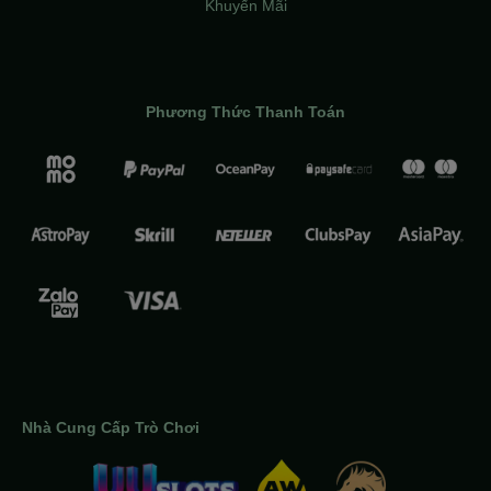
Khuyến Mãi
Phương Thức Thanh Toán
Nhà Cung Cấp Trò Chơi