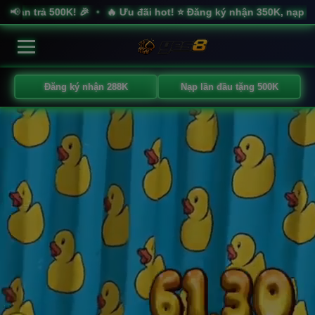
📢
n trả 500K! 🎉
🔥 Ưu đãi hot! ⭐ Đăng ký nhận 350K, nạp tiền n
•
Đăng ký nhận 288K
Nạp lần đầu tặng 500K