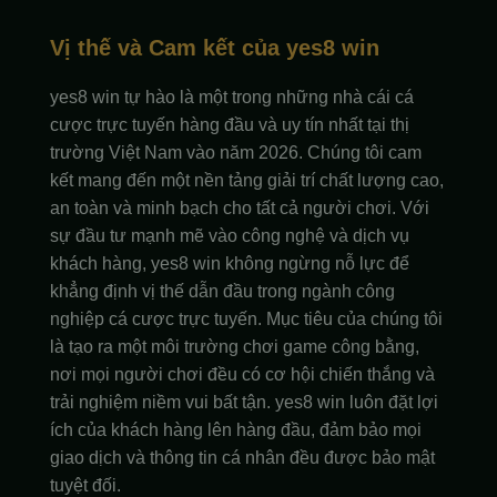
Vị thế và Cam kết của yes8 win
yes8 win tự hào là một trong những nhà cái cá
cược trực tuyến hàng đầu và uy tín nhất tại thị
trường Việt Nam vào năm 2026. Chúng tôi cam
kết mang đến một nền tảng giải trí chất lượng cao,
an toàn và minh bạch cho tất cả người chơi. Với
sự đầu tư mạnh mẽ vào công nghệ và dịch vụ
khách hàng, yes8 win không ngừng nỗ lực để
khẳng định vị thế dẫn đầu trong ngành công
nghiệp cá cược trực tuyến. Mục tiêu của chúng tôi
là tạo ra một môi trường chơi game công bằng,
nơi mọi người chơi đều có cơ hội chiến thắng và
trải nghiệm niềm vui bất tận. yes8 win luôn đặt lợi
ích của khách hàng lên hàng đầu, đảm bảo mọi
giao dịch và thông tin cá nhân đều được bảo mật
tuyệt đối.