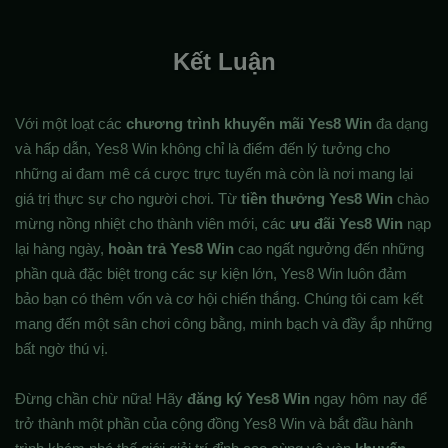
Kết Luận
Với một loạt các
chương trình khuyến mãi Yes8 Win
đa dạng
và hấp dẫn, Yes8 Win không chỉ là điểm đến lý tưởng cho
những ai đam mê cá cược trực tuyến mà còn là nơi mang lại
giá trị thực sự cho người chơi. Từ
tiền thưởng Yes8 Win
chào
mừng nồng nhiệt cho thành viên mới, các
ưu đãi Yes8 Win
nạp
lại hàng ngày,
hoàn trả Yes8 Win
cao ngất ngưởng đến những
phần quà đặc biệt trong các sự kiện lớn, Yes8 Win luôn đảm
bảo bạn có thêm vốn và cơ hội chiến thắng. Chúng tôi cam kết
mang đến một sân chơi công bằng, minh bạch và đầy ắp những
bất ngờ thú vị.
Đừng chần chừ nữa! Hãy
đăng ký Yes8 Win
ngay hôm nay để
trở thành một phần của cộng đồng Yes8 Win và bắt đầu hành