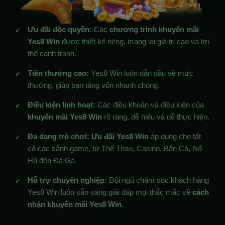
Ưu đãi độc quyền:
Các
chương trình khuyến mãi
Yes8 Win
được thiết kế riêng, mang lại giá trị cao và lợi
thế cạnh tranh.
Tiền thưởng cao:
Yes8 Win luôn dẫn đầu về mức
thưởng, giúp bạn tăng vốn nhanh chóng.
Điều kiện linh hoạt:
Các điều khoản và điều kiện của
khuyến mãi Yes8 Win
rõ ràng, dễ hiểu và dễ thực hiện.
Đa dạng trò chơi:
Ưu đãi Yes8 Win
áp dụng cho tất
cả các sảnh game, từ Thể Thao, Casino, Bắn Cá, Nổ
Hũ đến Đá Gà.
Hỗ trợ chuyên nghiệp:
Đội ngũ chăm sóc khách hàng
Yes8 Win luôn sẵn sàng giải đáp mọi thắc mắc về
cách
nhận khuyến mãi Yes8 Win
.