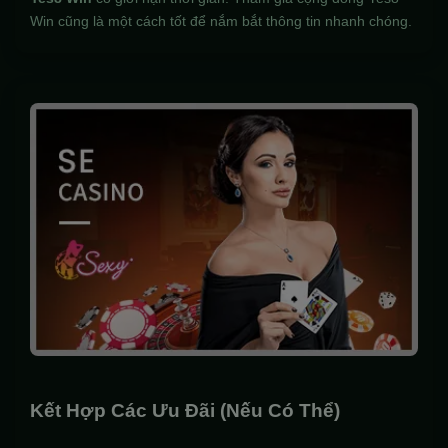
Win cũng là một cách tốt để nắm bắt thông tin nhanh chóng.
Kết Hợp Các Ưu Đãi (Nếu Có Thể)