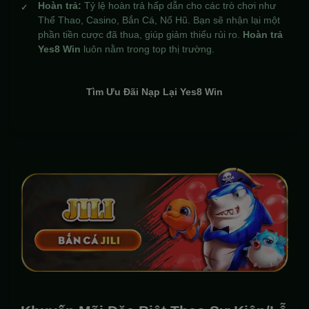
Hoàn trả:
Tỷ lệ hoàn trả hấp dẫn cho các trò chơi như
Thể Thao, Casino, Bắn Cá, Nổ Hũ. Bạn sẽ nhận lại một
phần tiền cược đã thua, giúp giảm thiểu rủi ro.
Hoàn trả
Yes8 Win
luôn nằm trong top thị trường.
Tìm Ưu Đãi Nạp Lại Yes8 Win