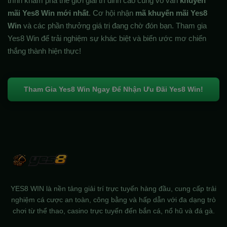
trình khám phá thế giới giải trí đỉnh cao cùng vô vàn
khuyến
mãi Yes8 Win mới nhất
. Cơ hội nhận
mã khuyến mãi Yes8
Win
và các phần thưởng giá trị đang chờ đón bạn. Tham gia
Yes8 Win để trải nghiệm sự khác biệt và biến ước mơ chiến
thắng thành hiện thực!
Tham Gia Yes8 Win Ngay Để Nhận Ưu Đãi Yes8 Win!
YES8 WIN là nền tảng giải trí trực tuyến hàng đầu, cung cấp trải
nghiệm cá cược an toàn, công bằng và hấp dẫn với đa dạng trò
chơi từ thể thao, casino trực tuyến đến bắn cá, nổ hũ và đá gà.