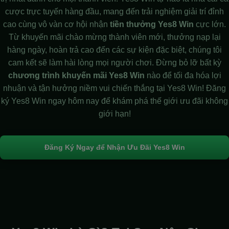
cược trực tuyến hàng đầu, mang đến trải nghiệm giải trí đỉnh
cao cùng vô vàn cơ hội nhận
tiền thưởng Yes8 Win
cực lớn.
Từ khuyến mãi chào mừng thành viên mới, thưởng nạp lại
hàng ngày, hoàn trả cao đến các sự kiện đặc biệt, chúng tôi
cam kết sẽ làm hài lòng mọi người chơi. Đừng bỏ lỡ bất kỳ
chương trình khuyến mãi Yes8 Win
nào để tối đa hóa lợi
nhuận và tận hưởng niềm vui chiến thắng tại Yes8 Win! Đăng
ký Yes8 Win ngay hôm nay để khám phá thế giới ưu đãi không
giới hạn!
Đăng Ký Ngay để Nhận Ưu Đãi Yes8 Win