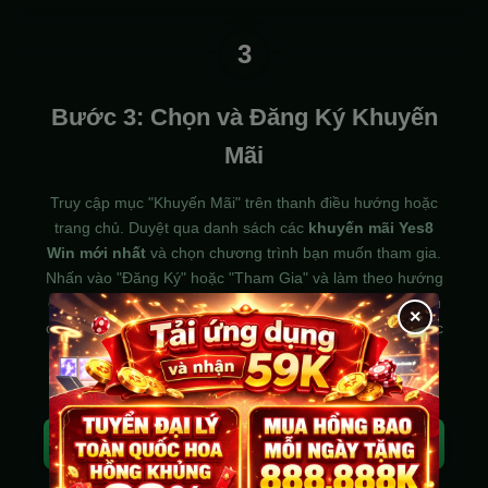
3
Bước 3: Chọn và Đăng Ký Khuyến
Mãi
Truy cập mục "Khuyến Mãi" trên thanh điều hướng hoặc
trang chủ. Duyệt qua danh sách các
khuyến mãi Yes8
Win mới nhất
và chọn chương trình bạn muốn tham gia.
Nhấn vào "Đăng Ký" hoặc "Tham Gia" và làm theo hướng
dẫn cụ thể. Một số
mã khuyến mãi Yes8 Win
có thể yêu
×
cầu bạn nhập mã khi nạp tiền. Hãy chắc chắn bạn đã đọc
và hiểu rõ
điều khoản và điều kiện của khuyến mãi
Yes8 Win
trước khi đăng ký.
Xem Tất Cả Khuyến Mãi Yes8 Win