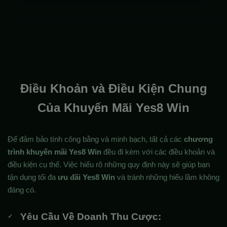
Điều Khoản và Điều Kiện Chung
Của Khuyến Mãi Yes8 Win
Để đảm bảo tính công bằng và minh bạch, tất cả các
chương
trình khuyến mãi Yes8 Win
đều đi kèm với các điều khoản và
điều kiện cụ thể. Việc hiểu rõ những quy định này sẽ giúp bạn
tận dụng tối đa
ưu đãi Yes8 Win
và tránh những hiểu lầm không
đáng có.
Yêu Cầu Về Doanh Thu Cược: