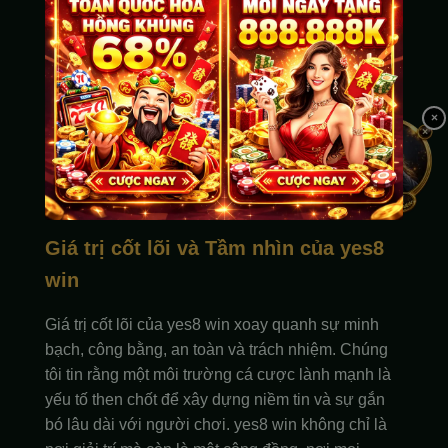
thuận lợi. Thứ ba, các chương trình khuyến mãi
yes8 win luôn được cập nhật liên tục, với giá trị
khủng và điều kiện tham gia rõ ràng. Cuối cùng,
dịch vụ chăm sóc khách hàng 24/7 chuyên nghiệp,
nhiệt tình, sẵn sàng giải đáp mọi thắc mắc. yes8
×
win cam kết mang lại sự hài lòng tối đa cho người
chơi.
Giá trị cốt lõi và Tầm nhìn của yes8
win
Giá trị cốt lõi của yes8 win xoay quanh sự minh
bạch, công bằng, an toàn và trách nhiệm. Chúng
tôi tin rằng một môi trường cá cược lành mạnh là
yếu tố then chốt để xây dựng niềm tin và sự gắn
bó lâu dài với người chơi. yes8 win không chỉ là