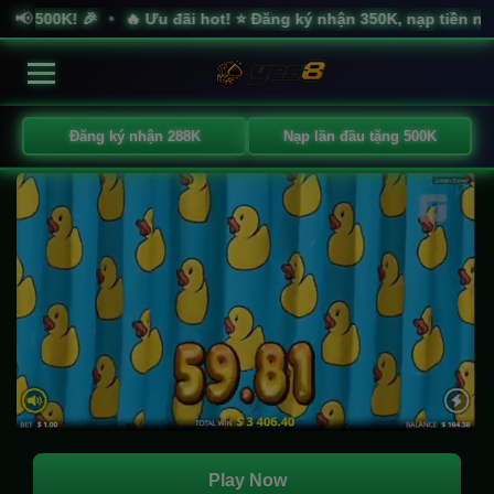
00K! 🎉
🔥 Ưu đãi hot! ⭐ Đăng ký nhận 350K, nạp tiền nhận th
📢
•
Đăng ký nhận 288K
Nạp lần đầu tặng 500K
Play Now