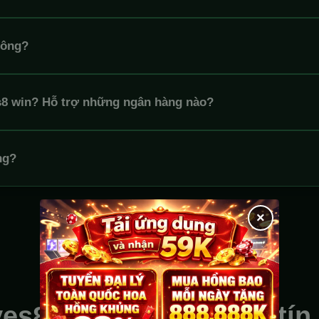
hông?
yes8 win? Hỗ trợ những ngân hàng nào?
ng?
×
yes8 win – Nhà cái Uy tí