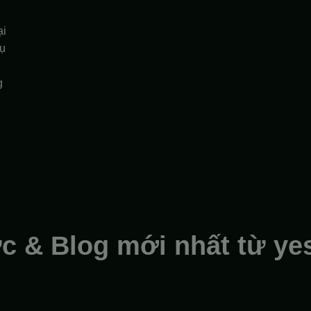
ại
vụ
g
ức & Blog mới nhất từ ye