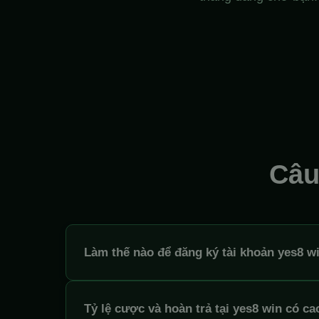
Câu
Làm thế nào để đăng ký tài khoản yes8 w
Tỷ lệ cược và hoàn trả tại yes8 win có c