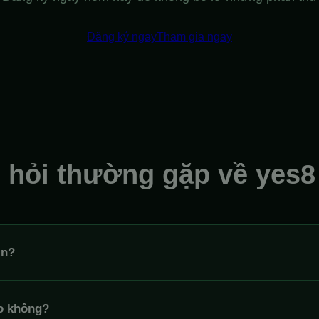
Đăng ký ngay
Tham gia ngay
 hỏi thường gặp về yes8
in?
ao không?