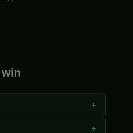
 win
+
+