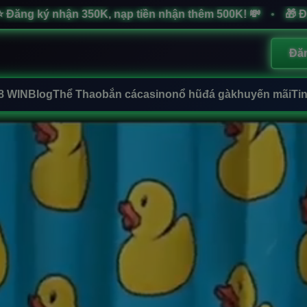
50K, nạp tiền nhận thêm 500K! 💸
•
🎁 Đăng ký ngay để n
Đă
8 WIN
Blog
Thể Thao
bắn cá
casino
nổ hũ
đá gà
khuyến mãi
Ti