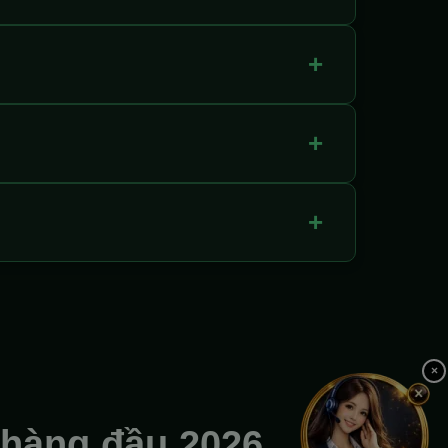
+
+
+
×
n hàng đầu 2026