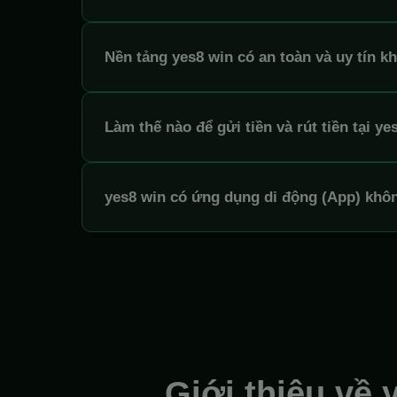
Nền tảng yes8 win có an toàn và uy tín k
Làm thế nào để gửi tiền và rút tiền tại 
yes8 win có ứng dụng di động (App) khô
Giới thiệu về 