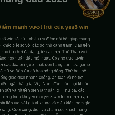
Điểm mạnh vượt trội của yes8 win
es8 win sở hữu nhiều ưu điểm nổi bật giúp chúng
ôi khác biệt so với các đối thủ cạnh tranh. Đầu tiên
à kho trò chơi đa dạng, từ cá cược Thể Thao với
àng ngàn trận đấu mỗi ngày, Casino trực tuyến
ới các dealer người thật, đến hàng trăm tựa game
ổ Hũ và Bắn Cá đồ họa sống động. Thứ hai, hệ
hống giao dịch nhanh chóng, an toàn và hỗ trợ
hiều ngân hàng tại Việt Nam, đảm bảo mọi khoản
iền gửi và rút tiền diễn ra thuận lợi. Thứ ba, các
hương trình khuyến mãi yes8 win luôn được cập
hật liên tục, với giá trị khủng và điều kiện tham gia
õ ràng. Cuối cùng, dịch vụ chăm sóc khách hàng