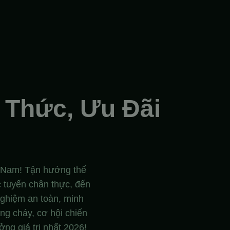
 Thức, Ưu Đãi
t Nam! Tận hưởng thế
c tuyến chân thực, đến
nghiệm an toàn, minh
ng cháy, cơ hội chiến
g giá trị nhất 2026!