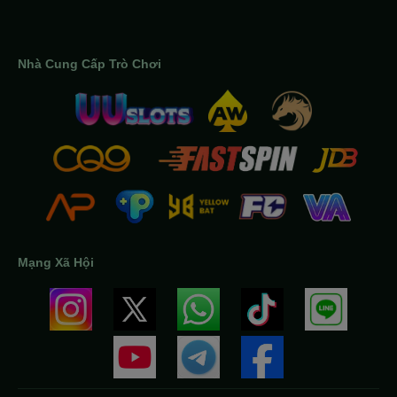
Nhà Cung Cấp Trò Chơi
Mạng Xã Hội