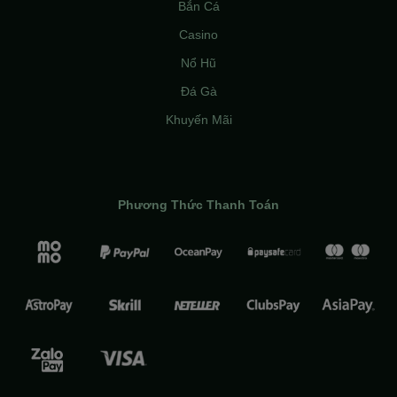
Bắn Cá
Casino
Nổ Hũ
Đá Gà
Khuyến Mãi
Phương Thức Thanh Toán