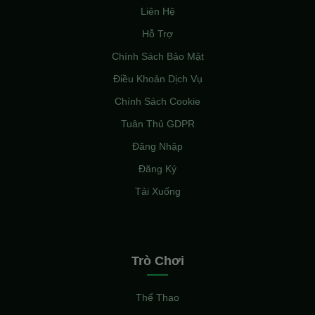
Liên Hệ
Hỗ Trợ
Chính Sách Bảo Mật
Điều Khoản Dịch Vụ
Chính Sách Cookie
Tuân Thủ GDPR
Đăng Nhập
Đăng Ký
Tải Xuống
Trò Chơi
Thể Thao