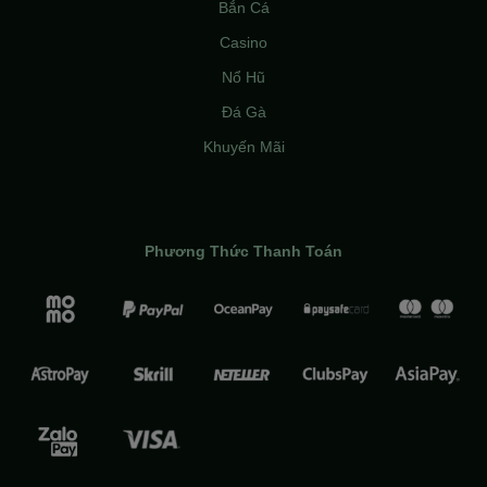
Bắn Cá
Casino
Nổ Hũ
Đá Gà
Khuyến Mãi
Phương Thức Thanh Toán