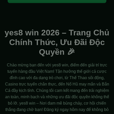
yes8 win 2026 – Trang Chủ
Chính Thức, Ưu Đãi Độc
Quyền 🎉
Chào mừng bạn đến với yes8 win, điểm đến giải trí trực
tuyến hàng đầu Việt Nam! Tận hưởng thế giới cá cược
đỉnh cao với đa dạng trò chơi, từ Thể Thao sôi động,
Casino trực tuyến chân thực, đến Nổ Hũ may mắn và Bắn
Cá đầy kịch tính. Chúng tôi cam kết mang đến trải nghiệm
an toàn, minh bạch và những ưu đãi độc quyền không thể
bỏ lỡ. yes8 win – Nơi đam mê bùng cháy, cơ hội chiến
thắng đang chờ bạn! Đăng ký ngay hôm nay để không bỏ