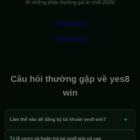
lỡ những phần thưởng giá trị nhất 2026!
Đăng ký ngay
Tham gia ngay
Câu hỏi thường gặp về yes8
win
+
Làm thế nào để đăng ký tài khoản yes8 win?
Tỷ lệ cược và hoàn trả tại yes8 win có cao