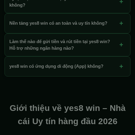
+
không?
+
Nền tảng yes8 win có an toàn và uy tín không?
Làm thế nào để gửi tiền và rút tiền tại yes8 win?
+
Hỗ trợ những ngân hàng nào?
+
yes8 win có ứng dụng di động (App) không?
Giới thiệu về yes8 win – Nhà
cái Uy tín hàng đầu 2026