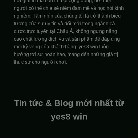
nơi giải trí mà còn là một cộng đồng, nơi mọi
người có thể chia sẻ niềm đam mê và học hỏi kinh
nghiệm. Tầm nhìn của chúng tôi là trở thành biểu
tượng của sự uy tín và đổi mới trong ngành cá
cược trực tuyến tại Châu Á, không ngừng nâng
cao chất lượng dịch vụ và sản phẩm để đáp ứng
mọi kỳ vọng của khách hàng. yes8 win luôn
hướng tới sự hoàn hảo, mang đến những giá trị
thực sự cho người chơi.
Tin tức & Blog mới nhất từ
yes8 win