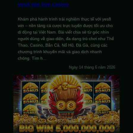
yes8 win live casino
Khám phá hành trình trải nghiệm thực tế với yes8
win – nền tảng cá cược trực tuyến được tối ưu cho
di động tại Việt Nam. Bài viết chia sẻ từ góc nhìn
người dùng về giao diện, đa dạng trò chơi như Thể
Thao, Casino, Bắn Cá, Nổ Hũ, Đá Gà, cùng các
chương trình khuyến mãi và giao dịch nhanh
chóng. Tìm h...
Ngày 14 tháng 6 năm 2026