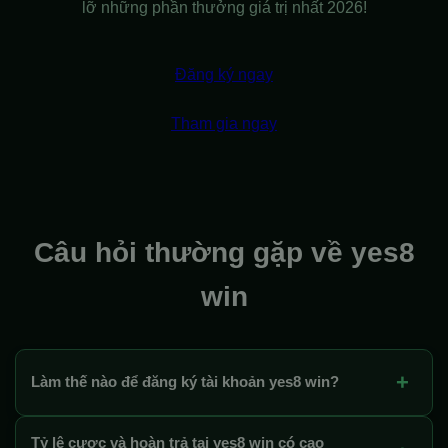
lỡ những phần thưởng giá trị nhất 2026!
Đăng ký ngay
Tham gia ngay
Câu hỏi thường gặp về yes8
win
+
Làm thế nào để đăng ký tài khoản yes8 win?
Tỷ lệ cược và hoàn trả tại yes8 win có cao