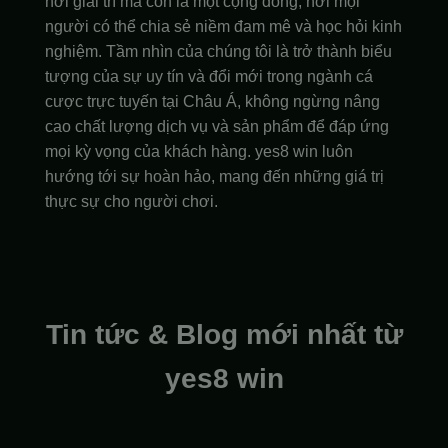
nơi giải trí mà còn là một cộng đồng, nơi mọi
người có thể chia sẻ niềm đam mê và học hỏi kinh
nghiệm. Tầm nhìn của chúng tôi là trở thành biểu
tượng của sự uy tín và đổi mới trong ngành cá
cược trực tuyến tại Châu Á, không ngừng nâng
cao chất lượng dịch vụ và sản phẩm để đáp ứng
mọi kỳ vọng của khách hàng. yes8 win luôn
hướng tới sự hoàn hảo, mang đến những giá trị
thực sự cho người chơi.
Tin tức & Blog mới nhất từ
yes8 win