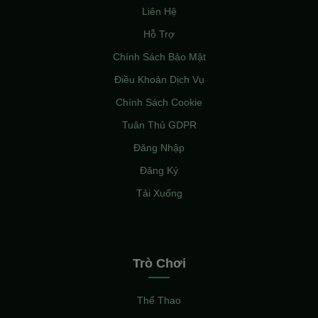
Liên Hệ
Hỗ Trợ
Chính Sách Bảo Mật
Điều Khoản Dịch Vụ
Chính Sách Cookie
Tuân Thủ GDPR
Đăng Nhập
Đăng Ký
Tải Xuống
Trò Chơi
Thể Thao