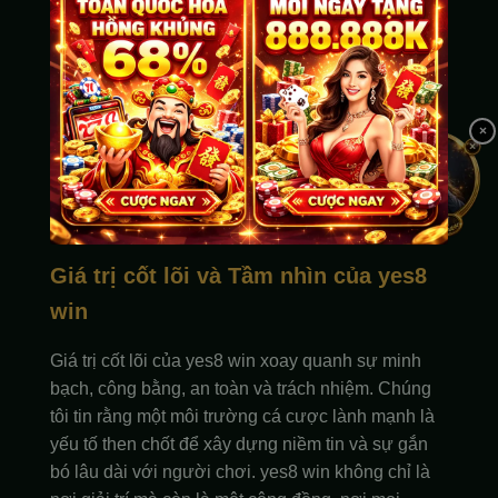
thuận lợi. Thứ ba, các chương trình khuyến mãi
yes8 win luôn được cập nhật liên tục, với giá trị
khủng và điều kiện tham gia rõ ràng. Cuối cùng,
dịch vụ chăm sóc khách hàng 24/7 chuyên nghiệp,
nhiệt tình, sẵn sàng giải đáp mọi thắc mắc. yes8
×
win cam kết mang lại sự hài lòng tối đa cho người
chơi.
Giá trị cốt lõi và Tầm nhìn của yes8
win
Giá trị cốt lõi của yes8 win xoay quanh sự minh
bạch, công bằng, an toàn và trách nhiệm. Chúng
tôi tin rằng một môi trường cá cược lành mạnh là
yếu tố then chốt để xây dựng niềm tin và sự gắn
bó lâu dài với người chơi. yes8 win không chỉ là