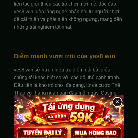
liên tục giới thiệu các trò chơi mới mẻ, độc đáo.
yes8 win luôn lắng nghe phản hồi từ người chơi
để cải thiện và phát triển không ngừng, mang đến
những trải nghiệm tốt nhất.
Điểm mạnh vượt trội của yes8 win
yes8 win sở hữu nhiều ưu điểm nổi bật giúp
chúng tôi khác biệt so với các đối thủ cạnh tranh.
Đầu tiên là kho trò chơi đa dạng, từ cá cược Thể
Thao với hàng ngàn trận đấu mỗi ngày, Casino
trực tuyến với các dealer người thật, đến hàng
×
trăm tựa game Nổ Hũ và Bắn Cá đồ họa sống
động. Thứ hai, hệ thống giao dịch nhanh chóng,
an toàn và hỗ trợ nhiều ngân hàng tại Việt Nam,
đảm bảo mọi khoản tiền gửi và rút tiền diễn ra