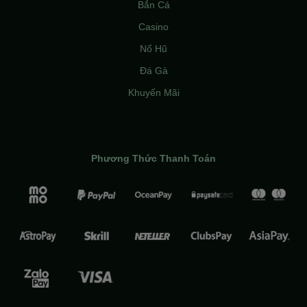
Bắn Cá
Casino
Nổ Hũ
Đá Gà
Khuyến Mãi
Phương Thức Thanh Toán