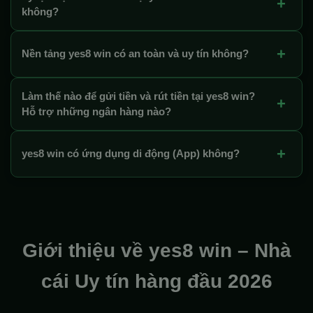
+
không?
+
Nền tảng yes8 win có an toàn và uy tín không?
Làm thế nào để gửi tiền và rút tiền tại yes8 win?
+
Hỗ trợ những ngân hàng nào?
+
yes8 win có ứng dụng di động (App) không?
Giới thiệu về yes8 win – Nhà
cái Uy tín hàng đầu 2026