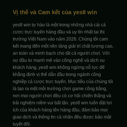
Vị thế và Cam kết của yes8 win
yes8 win tự hào là một trong những nhà cái cá
cược trực tuyến hàng đầu và uy tín nhất tại thị
trường Việt Nam vào năm 2026. Chúng tôi cam
kết mang đến một nền tảng giải trí chất lượng cao,
an toàn và minh bạch cho tất cả người chơi. Với
sự đầu tư mạnh mẽ vào công nghệ và dịch vụ
khách hàng, yes8 win không ngừng nỗ lực để
khẳng định vị thế dẫn đầu trong ngành công
nghiệp cá cược trực tuyến. Mục tiêu của chúng tôi
là tạo ra một môi trường chơi game công bằng,
nơi mọi người chơi đều có cơ hội chiến thắng và
trải nghiệm niềm vui bất tận. yes8 win luôn đặt lợi
ích của khách hàng lên hàng đầu, đảm bảo mọi
giao dịch và thông tin cá nhân đều được bảo mật
tuyệt đối.