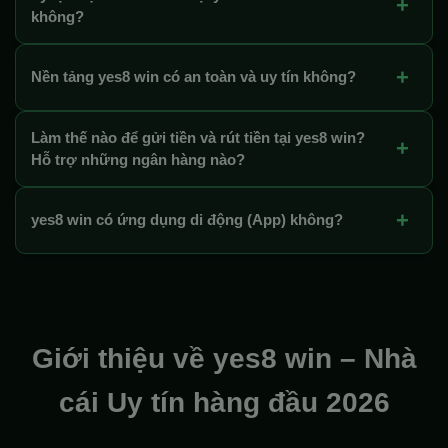
+
không?
+
Nền tảng yes8 win có an toàn và uy tín không?
Làm thế nào để gửi tiền và rút tiền tại yes8 win?
+
Hỗ trợ những ngân hàng nào?
+
yes8 win có ứng dụng di động (App) không?
Giới thiệu về yes8 win – Nhà
cái Uy tín hàng đầu 2026