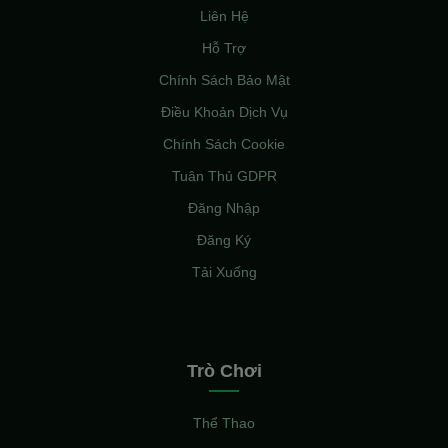
Liên Hệ
Hỗ Trợ
Chính Sách Bảo Mật
Điều Khoản Dịch Vụ
Chính Sách Cookie
Tuân Thủ GDPR
Đăng Nhập
Đăng Ký
Tải Xuống
Trò Chơi
Thể Thao