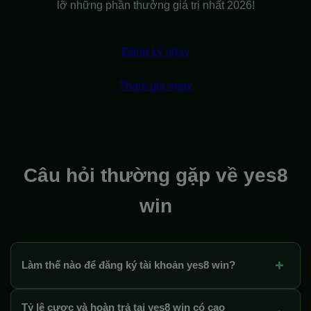
lỡ những phần thưởng giá trị nhất 2026!
Đăng ký ngay
Tham gia ngay
Câu hỏi thường gặp về yes8
win
+
Làm thế nào để đăng ký tài khoản yes8 win?
Tỷ lệ cược và hoàn trả tại yes8 win có cao