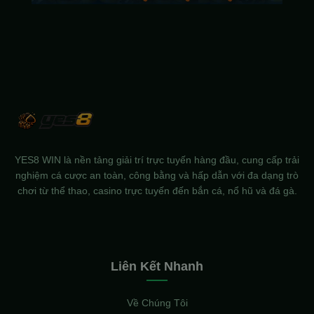
YES8 WIN là nền tảng giải trí trực tuyến hàng đầu, cung cấp trải
nghiệm cá cược an toàn, công bằng và hấp dẫn với đa dạng trò
chơi từ thể thao, casino trực tuyến đến bắn cá, nổ hũ và đá gà.
Liên Kết Nhanh
Về Chúng Tôi