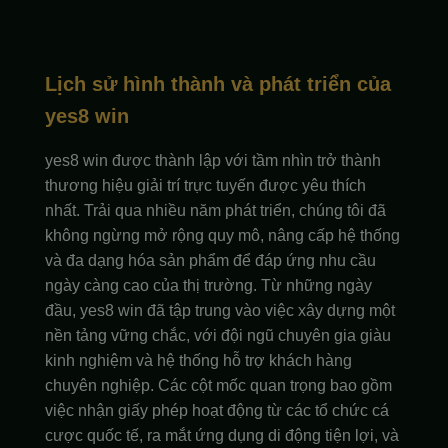
Lịch sử hình thành và phát triển của
yes8 win
yes8 win được thành lập với tầm nhìn trở thành
thương hiệu giải trí trực tuyến được yêu thích
nhất. Trải qua nhiều năm phát triển, chúng tôi đã
không ngừng mở rộng quy mô, nâng cấp hệ thống
và đa dạng hóa sản phẩm để đáp ứng nhu cầu
ngày càng cao của thị trường. Từ những ngày
đầu, yes8 win đã tập trung vào việc xây dựng một
nền tảng vững chắc, với đội ngũ chuyên gia giàu
kinh nghiệm và hệ thống hỗ trợ khách hàng
chuyên nghiệp. Các cột mốc quan trọng bao gồm
việc nhận giấy phép hoạt động từ các tổ chức cá
cược quốc tế, ra mắt ứng dụng di động tiện lợi, và