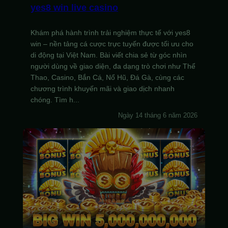
yes8 win live casino
Khám phá hành trình trải nghiệm thực tế với yes8
win – nền tảng cá cược trực tuyến được tối ưu cho
di động tại Việt Nam. Bài viết chia sẻ từ góc nhìn
người dùng về giao diện, đa dạng trò chơi như Thể
Thao, Casino, Bắn Cá, Nổ Hũ, Đá Gà, cùng các
chương trình khuyến mãi và giao dịch nhanh
chóng. Tìm h...
Ngày 14 tháng 6 năm 2026