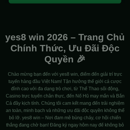
yes8 win 2026 – Trang Chủ
Chính Thức, Ưu Đãi Độc
Quyền 🎉
Chào mừng bạn đến với yes8 win, điểm đến giải trí trực
tuyến hàng đầu Việt Nam! Tận hưởng thế giới cá cược
đỉnh cao với đa dạng trò chơi, từ Thể Thao sôi động,
Casino trực tuyến chân thực, đến Nổ Hũ may mắn và Bắn
Cá đầy kịch tính. Chúng tôi cam kết mang đến trải nghiệm
an toàn, minh bạch và những ưu đãi độc quyền không thể
bỏ lỡ. yes8 win – Nơi đam mê bùng cháy, cơ hội chiến
thắng đang chờ bạn! Đăng ký ngay hôm nay để không bỏ