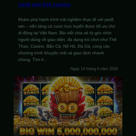
yes8 win live casino
Khám phá hành trình trải nghiệm thực tế với yes8
win – nền tảng cá cược trực tuyến được tối ưu cho
di động tại Việt Nam. Bài viết chia sẻ từ góc nhìn
người dùng về giao diện, đa dạng trò chơi như Thể
Thao, Casino, Bắn Cá, Nổ Hũ, Đá Gà, cùng các
chương trình khuyến mãi và giao dịch nhanh
chóng. Tìm h...
Ngày 14 tháng 6 năm 2026