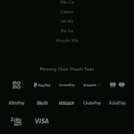
Bắn Cá
Casino
Nổ Hũ
Đá Gà
Khuyến Mãi
Phương Thức Thanh Toán