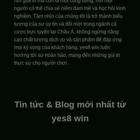
nơi giải trí mà còn là một cộng đồng, nơi mọi
người có thể chia sẻ niềm đam mê và học hỏi kinh
nghiệm. Tầm nhìn của chúng tôi là trở thành biểu
tượng của sự uy tín và đổi mới trong ngành cá
cược trực tuyến tại Châu Á, không ngừng nâng
cao chất lượng dịch vụ và sản phẩm để đáp ứng
mọi kỳ vọng của khách hàng. yes8 win luôn
hướng tới sự hoàn hảo, mang đến những giá trị
thực sự cho người chơi.
Tin tức & Blog mới nhất từ
yes8 win