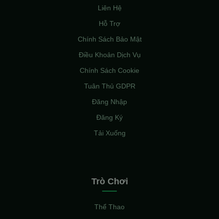
Liên Hệ
Hỗ Trợ
Chính Sách Bảo Mật
Điều Khoản Dịch Vụ
Chính Sách Cookie
Tuân Thủ GDPR
Đăng Nhập
Đăng Ký
Tải Xuống
Trò Chơi
Thể Thao