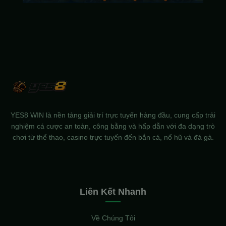
YES8 WIN là nền tảng giải trí trực tuyến hàng đầu, cung cấp trải
nghiệm cá cược an toàn, công bằng và hấp dẫn với đa dạng trò
chơi từ thể thao, casino trực tuyến đến bắn cá, nổ hũ và đá gà.
Liên Kết Nhanh
Về Chúng Tôi