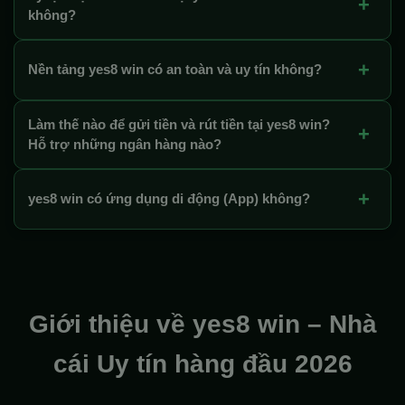
+
không?
+
Nền tảng yes8 win có an toàn và uy tín không?
Làm thế nào để gửi tiền và rút tiền tại yes8 win?
+
Hỗ trợ những ngân hàng nào?
+
yes8 win có ứng dụng di động (App) không?
Giới thiệu về yes8 win – Nhà
cái Uy tín hàng đầu 2026