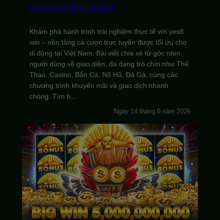
yes8 win live casino
Khám phá hành trình trải nghiệm thực tế với yes8
win – nền tảng cá cược trực tuyến được tối ưu cho
di động tại Việt Nam. Bài viết chia sẻ từ góc nhìn
người dùng về giao diện, đa dạng trò chơi như Thể
Thao, Casino, Bắn Cá, Nổ Hũ, Đá Gà, cùng các
chương trình khuyến mãi và giao dịch nhanh
chóng. Tìm h...
Ngày 14 tháng 6 năm 2026