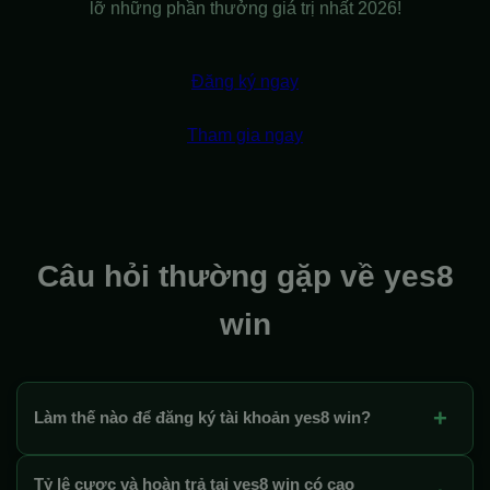
lỡ những phần thưởng giá trị nhất 2026!
Đăng ký ngay
Tham gia ngay
Câu hỏi thường gặp về yes8
win
+
Làm thế nào để đăng ký tài khoản yes8 win?
Tỷ lệ cược và hoàn trả tại yes8 win có cao