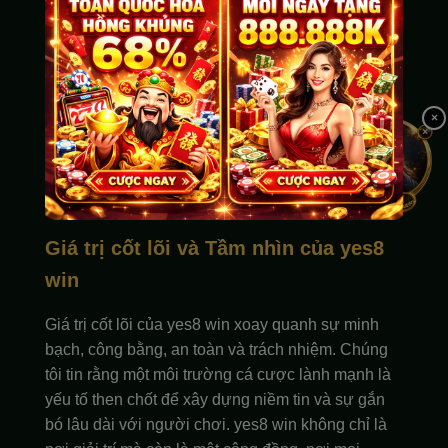
thuận lợi. Thứ ba, các chương trình khuyến mãi
yes8 win luôn được cập nhật liên tục, với giá trị
khủng và điều kiện tham gia rõ ràng. Cuối cùng,
dịch vụ chăm sóc khách hàng 24/7 chuyên nghiệp,
nhiệt tình, sẵn sàng giải đáp mọi thắc mắc. yes8
×
win cam kết mang lại sự hài lòng tối đa cho người
chơi.
Giá trị cốt lõi và Tầm nhìn của yes8
win
Giá trị cốt lõi của yes8 win xoay quanh sự minh
bạch, công bằng, an toàn và trách nhiệm. Chúng
tôi tin rằng một môi trường cá cược lành mạnh là
yếu tố then chốt để xây dựng niềm tin và sự gắn
bó lâu dài với người chơi. yes8 win không chỉ là