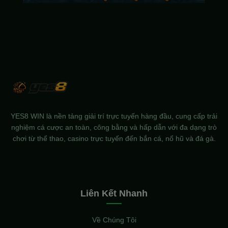
YES8 WIN là nền tảng giải trí trực tuyến hàng đầu, cung cấp trải
nghiệm cá cược an toàn, công bằng và hấp dẫn với đa dạng trò
chơi từ thể thao, casino trực tuyến đến bắn cá, nổ hũ và đá gà.
Liên Kết Nhanh
Về Chúng Tôi