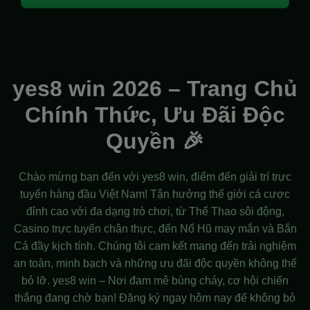
yes8 win 2026 – Trang Chủ
Chính Thức, Ưu Đãi Độc
Quyền 🎉
Chào mừng bạn đến với yes8 win, điểm đến giải trí trực
tuyến hàng đầu Việt Nam! Tận hưởng thế giới cá cược
đỉnh cao với đa dạng trò chơi, từ Thể Thao sôi động,
Casino trực tuyến chân thực, đến Nổ Hũ may mắn và Bắn
Cá đầy kịch tính. Chúng tôi cam kết mang đến trải nghiệm
an toàn, minh bạch và những ưu đãi độc quyền không thể
bỏ lỡ. yes8 win – Nơi đam mê bùng cháy, cơ hội chiến
thắng đang chờ bạn! Đăng ký ngay hôm nay để không bỏ