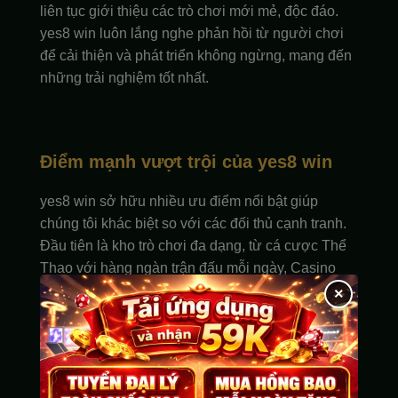
liên tục giới thiệu các trò chơi mới mẻ, độc đáo.
yes8 win luôn lắng nghe phản hồi từ người chơi
để cải thiện và phát triển không ngừng, mang đến
những trải nghiệm tốt nhất.
Điểm mạnh vượt trội của yes8 win
yes8 win sở hữu nhiều ưu điểm nổi bật giúp
chúng tôi khác biệt so với các đối thủ cạnh tranh.
Đầu tiên là kho trò chơi đa dạng, từ cá cược Thể
Thao với hàng ngàn trận đấu mỗi ngày, Casino
trực tuyến với các dealer người thật, đến hàng
×
trăm tựa game Nổ Hũ và Bắn Cá đồ họa sống
động. Thứ hai, hệ thống giao dịch nhanh chóng,
an toàn và hỗ trợ nhiều ngân hàng tại Việt Nam,
đảm bảo mọi khoản tiền gửi và rút tiền diễn ra