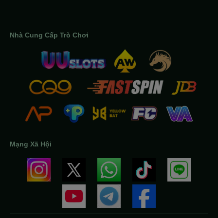
Nhà Cung Cấp Trò Chơi
Mạng Xã Hội