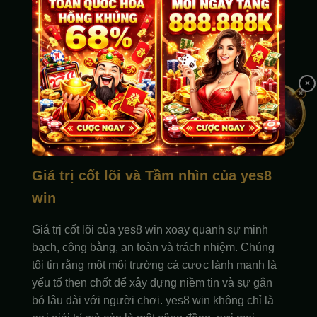
thuận lợi. Thứ ba, các chương trình khuyến mãi
yes8 win luôn được cập nhật liên tục, với giá trị
khủng và điều kiện tham gia rõ ràng. Cuối cùng,
dịch vụ chăm sóc khách hàng 24/7 chuyên nghiệp,
nhiệt tình, sẵn sàng giải đáp mọi thắc mắc. yes8
×
win cam kết mang lại sự hài lòng tối đa cho người
chơi.
Giá trị cốt lõi và Tầm nhìn của yes8
win
Giá trị cốt lõi của yes8 win xoay quanh sự minh
bạch, công bằng, an toàn và trách nhiệm. Chúng
tôi tin rằng một môi trường cá cược lành mạnh là
yếu tố then chốt để xây dựng niềm tin và sự gắn
bó lâu dài với người chơi. yes8 win không chỉ là