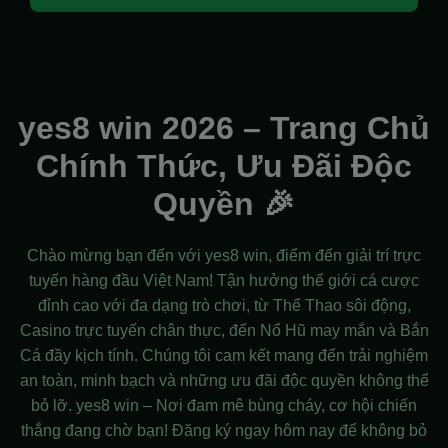
yes8 win 2026 – Trang Chủ
Chính Thức, Ưu Đãi Độc
Quyền 🎉
Chào mừng bạn đến với yes8 win, điểm đến giải trí trực
tuyến hàng đầu Việt Nam! Tận hưởng thế giới cá cược
đỉnh cao với đa dạng trò chơi, từ Thể Thao sôi động,
Casino trực tuyến chân thực, đến Nổ Hũ may mắn và Bắn
Cá đầy kịch tính. Chúng tôi cam kết mang đến trải nghiệm
an toàn, minh bạch và những ưu đãi độc quyền không thể
bỏ lỡ. yes8 win – Nơi đam mê bùng cháy, cơ hội chiến
thắng đang chờ bạn! Đăng ký ngay hôm nay để không bỏ