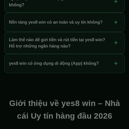
+
không?
+
Nền tảng yes8 win có an toàn và uy tín không?
Làm thế nào để gửi tiền và rút tiền tại yes8 win?
+
Hỗ trợ những ngân hàng nào?
+
yes8 win có ứng dụng di động (App) không?
Giới thiệu về yes8 win – Nhà
cái Uy tín hàng đầu 2026