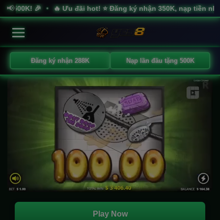
00K! 🎉
🔥 Ưu đãi hot! ⭐ Đăng ký nhận 350K, nạp tiền nhận th
📢
•
Đăng ký nhận 288K
Nạp lần đầu tặng 500K
Play Now