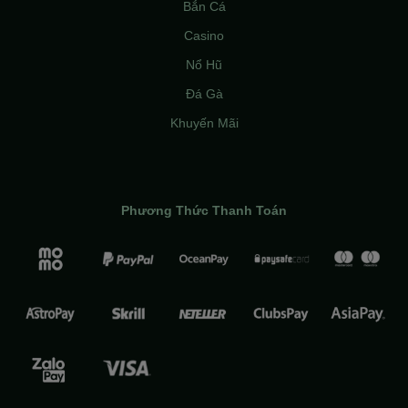
Bắn Cá
Casino
Nổ Hũ
Đá Gà
Khuyến Mãi
Phương Thức Thanh Toán