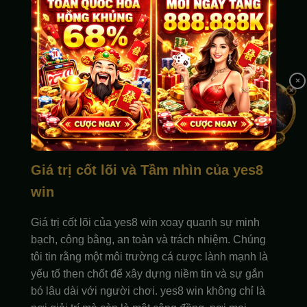
thuận lợi. Thứ ba, các chương trình khuyến mãi
yes8 win luôn được cập nhật liên tục, với giá trị
khủng và điều kiện tham gia rõ ràng. Cuối cùng,
dịch vụ chăm sóc khách hàng 24/7 chuyên nghiệp,
nhiệt tình, sẵn sàng giải đáp mọi thắc mắc. yes8
×
win cam kết mang lại sự hài lòng tối đa cho người
chơi.
Giá trị cốt lõi và Tầm nhìn của yes8
win
Giá trị cốt lõi của yes8 win xoay quanh sự minh
bạch, công bằng, an toàn và trách nhiệm. Chúng
tôi tin rằng một môi trường cá cược lành mạnh là
yếu tố then chốt để xây dựng niềm tin và sự gắn
bó lâu dài với người chơi. yes8 win không chỉ là