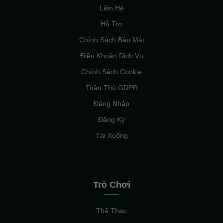
Liên Hệ
Hỗ Trợ
Chính Sách Bảo Mật
Điều Khoản Dịch Vụ
Chính Sách Cookie
Tuân Thủ GDPR
Đăng Nhập
Đăng Ký
Tải Xuống
Trò Chơi
Thể Thao