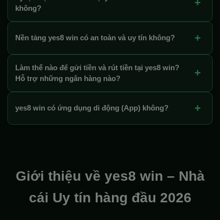
+
không?
+
Nền tảng yes8 win có an toàn và uy tín không?
Làm thế nào để gửi tiền và rút tiền tại yes8 win?
+
Hỗ trợ những ngân hàng nào?
+
yes8 win có ứng dụng di động (App) không?
Giới thiệu về yes8 win – Nhà
cái Uy tín hàng đầu 2026