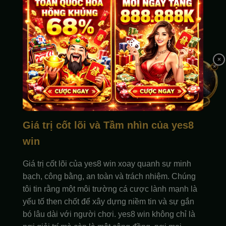
thuận lợi. Thứ ba, các chương trình khuyến mãi
yes8 win luôn được cập nhật liên tục, với giá trị
khủng và điều kiện tham gia rõ ràng. Cuối cùng,
dịch vụ chăm sóc khách hàng 24/7 chuyên nghiệp,
nhiệt tình, sẵn sàng giải đáp mọi thắc mắc. yes8
×
win cam kết mang lại sự hài lòng tối đa cho người
chơi.
Giá trị cốt lõi và Tầm nhìn của yes8
win
Giá trị cốt lõi của yes8 win xoay quanh sự minh
bạch, công bằng, an toàn và trách nhiệm. Chúng
tôi tin rằng một môi trường cá cược lành mạnh là
yếu tố then chốt để xây dựng niềm tin và sự gắn
bó lâu dài với người chơi. yes8 win không chỉ là