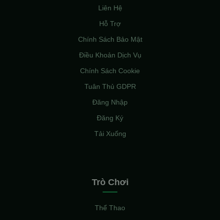
Liên Hệ
Hỗ Trợ
Chính Sách Bảo Mật
Điều Khoản Dịch Vụ
Chính Sách Cookie
Tuân Thủ GDPR
Đăng Nhập
Đăng Ký
Tải Xuống
Trò Chơi
Thể Thao