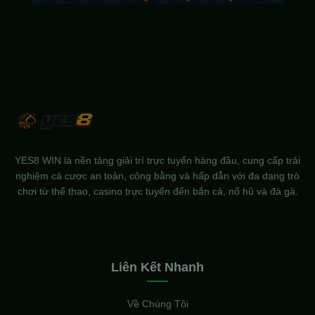
YES8 WIN là nền tảng giải trí trực tuyến hàng đầu, cung cấp trải
nghiệm cá cược an toàn, công bằng và hấp dẫn với đa dạng trò
chơi từ thể thao, casino trực tuyến đến bắn cá, nổ hũ và đá gà.
Liên Kết Nhanh
Về Chúng Tôi