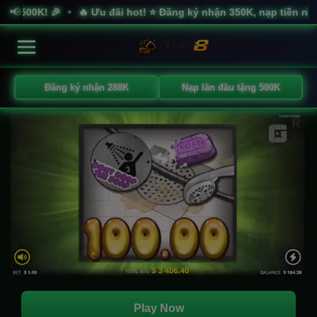
00K! 🎉
🔥 Ưu đãi hot! ⭐ Đăng ký nhận 350K, nạp tiền nhận th
📢
•
Đăng ký nhận 288K
Nạp lần đầu tặng 500K
Play Now