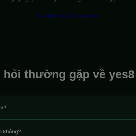
Đăng ký ngay
Tham gia ngay
 hỏi thường gặp về yes8
in?
ao không?