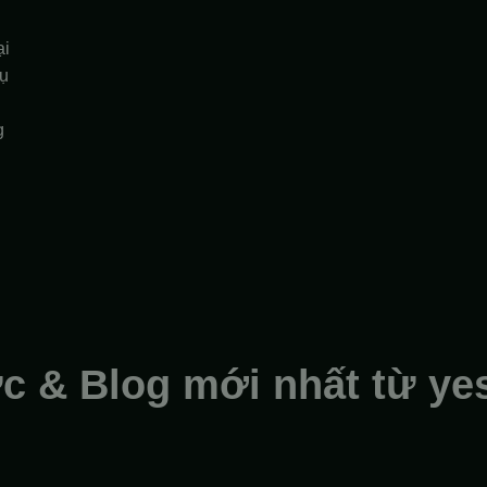
ại
vụ
g
ức & Blog mới nhất từ ye