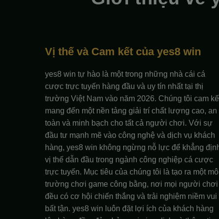
Vị thế và Cam kết của yes8 win
yes8 win tự hào là một trong những nhà cái cá
cược trực tuyến hàng đầu và uy tín nhất tại thị
trường Việt Nam vào năm 2026. Chúng tôi cam kế
mang đến một nền tảng giải trí chất lượng cao, an
toàn và minh bạch cho tất cả người chơi. Với sự
đầu tư mạnh mẽ vào công nghệ và dịch vụ khách
hàng, yes8 win không ngừng nỗ lực để khẳng địn
vị thế dẫn đầu trong ngành công nghiệp cá cược
trực tuyến. Mục tiêu của chúng tôi là tạo ra một mô
trường chơi game công bằng, nơi mọi người chơi
đều có cơ hội chiến thắng và trải nghiệm niềm vui
bất tận. yes8 win luôn đặt lợi ích của khách hàng