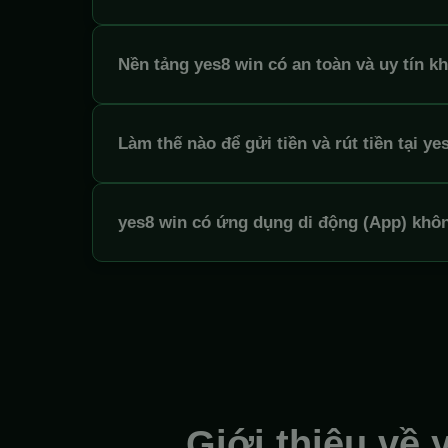
Nền tảng yes8 win có an toàn và uy tín k
Làm thế nào để gửi tiền và rút tiền tại 
yes8 win có ứng dụng di động (App) khô
Giới thiệu về 