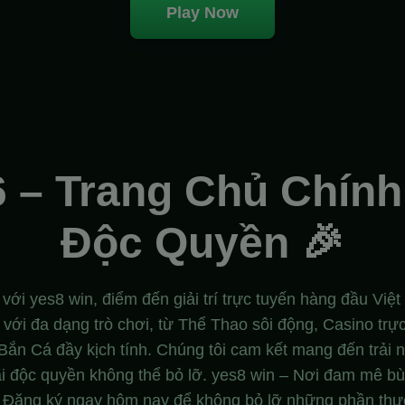
Play Now
6 – Trang Chủ Chính
Độc Quyền 🎉
ới yes8 win, điểm đến giải trí trực tuyến hàng đầu Việ
 với đa dạng trò chơi, từ Thể Thao sôi động, Casino trự
n Cá đầy kịch tính. Chúng tôi cam kết mang đến trải 
 độc quyền không thể bỏ lỡ. yes8 win – Nơi đam mê bù
 Đăng ký ngay hôm nay để không bỏ lỡ những phần thưởn