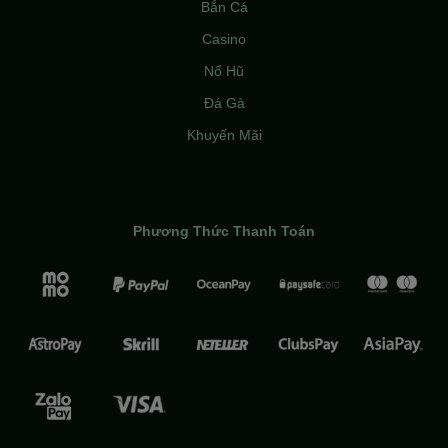
Bắn Cá
Casino
Nổ Hũ
Đá Gà
Khuyến Mãi
Phương Thức Thanh Toán