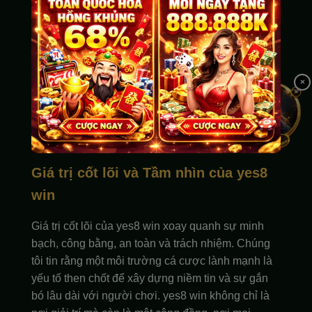
thuận lợi. Thứ ba, các chương trình khuyến mãi
yes8 win luôn được cập nhật liên tục, với giá trị
khủng và điều kiện tham gia rõ ràng. Cuối cùng,
dịch vụ chăm sóc khách hàng 24/7 chuyên nghiệp,
nhiệt tình, sẵn sàng giải đáp mọi thắc mắc. yes8
×
win cam kết mang lại sự hài lòng tối đa cho người
chơi.
Giá trị cốt lõi và Tầm nhìn của yes8
win
Giá trị cốt lõi của yes8 win xoay quanh sự minh
bạch, công bằng, an toàn và trách nhiệm. Chúng
tôi tin rằng một môi trường cá cược lành mạnh là
yếu tố then chốt để xây dựng niềm tin và sự gắn
bó lâu dài với người chơi. yes8 win không chỉ là