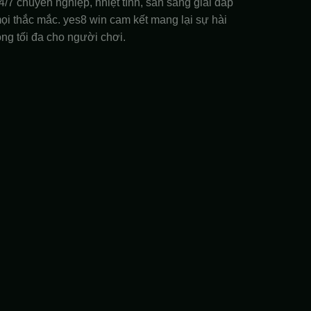
4/7 chuyên nghiệp, nhiệt tình, sẵn sàng giải đáp
ọi thắc mắc. yes8 win cam kết mang lại sự hài
òng tối đa cho người chơi.