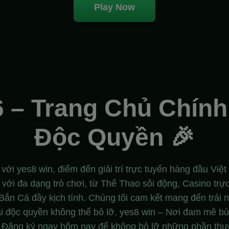
Play Now
6 – Trang Chủ Chính
Độc Quyền 🎉
ới yes8 win, điểm đến giải trí trực tuyến hàng đầu Việ
 với đa dạng trò chơi, từ Thể Thao sôi động, Casino trự
n Cá đầy kịch tính. Chúng tôi cam kết mang đến trải 
 độc quyền không thể bỏ lỡ. yes8 win – Nơi đam mê bù
 Đăng ký ngay hôm nay để không bỏ lỡ những phần thưởn