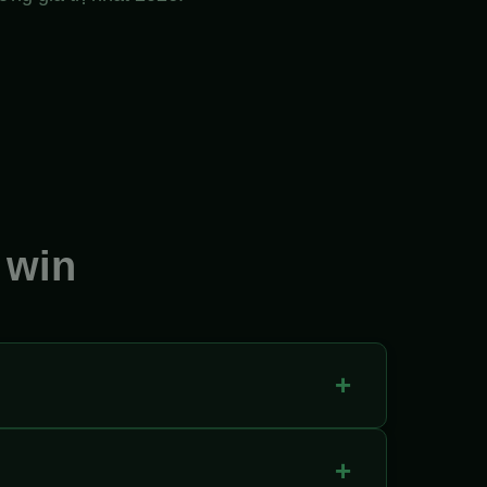
 win
+
+