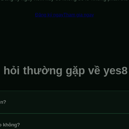
Đăng ký ngay
Tham gia ngay
 hỏi thường gặp về yes8
in?
ao không?