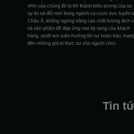
nhìn của chúng tôi là trở thành biểu tượng của sự
uy tín và đổi mới trong ngành cá cược trực tuyến t
Châu Á, không ngừng nâng cao chất lượng dịch 
và sản phẩm để đáp ứng mọi kỳ vọng của khách
hàng. yes8 win luôn hướng tới sự hoàn hảo, man
đến những giá trị thực sự cho người chơi.
Tin t