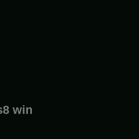
s8 win