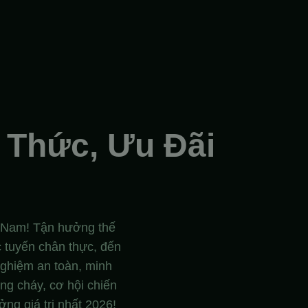
 Thức, Ưu Đãi
t Nam! Tận hưởng thế
c tuyến chân thực, đến
nghiệm an toàn, minh
ng cháy, cơ hội chiến
g giá trị nhất 2026!