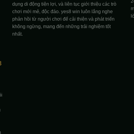
2
dụng di động tiện lợi, và liên tục giới thiệu các trò
m
chơi mới mẻ, độc đáo. yes8 win luôn lắng nghe
l
phản hồi từ người chơi để cải thiện và phát triển
không ngừng, mang đến những trải nghiệm tốt
nhất.
8
ôi
u
m