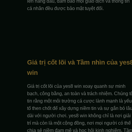
lên hàng đầu, đảm bảo mọi giao dịch và thông tin
cá nhân đều được bảo mật tuyệt đối.
Giá trị cốt lõi và Tầm nhìn của yes
win
Giá trị cốt lõi của yes8 win xoay quanh sự minh
bạch, công bằng, an toàn và trách nhiệm. Chúng t
tin rằng một môi trường cá cược lành mạnh là yếu
tố then chốt để xây dựng niềm tin và sự gắn bó lâ
dài với người chơi. yes8 win không chỉ là nơi giải
trí mà còn là một cộng đồng, nơi mọi người có thể
chia sẻ niềm đam mê và học hỏi kinh nghiệm. Tầ