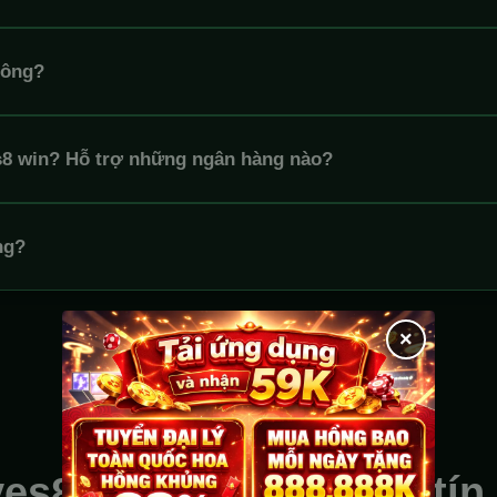
hông?
yes8 win? Hỗ trợ những ngân hàng nào?
ng?
×
yes8 win – Nhà cái Uy tí