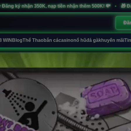
350K, nạp tiền nhận thêm 500K! 💸
•
🎁 Đăng ký ngay để 
Đă
8 WIN
Blog
Thể Thao
bắn cá
casino
nổ hũ
đá gà
khuyến mãi
Ti