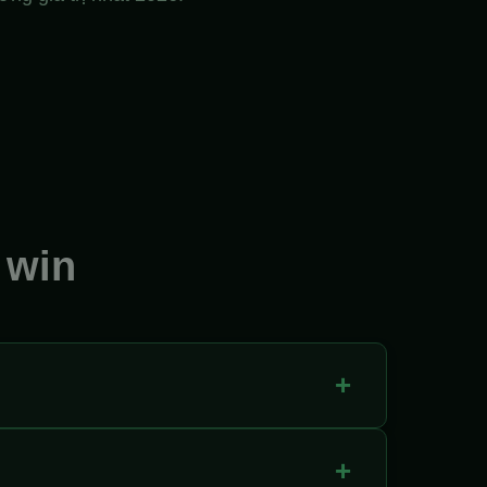
 win
+
+