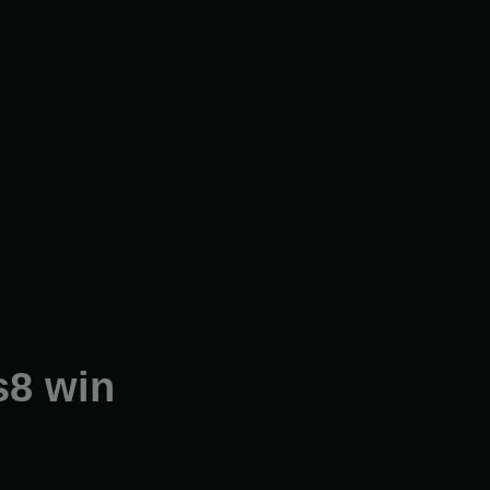
s8 win