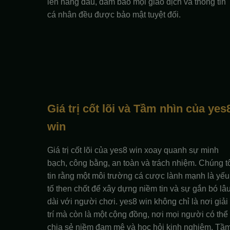
lên hàng đầu, đảm bảo mọi giao dịch và thông tin
cá nhân đều được bảo mật tuyệt đối.
Giá trị cốt lõi và Tầm nhìn của yes
win
Giá trị cốt lõi của yes8 win xoay quanh sự minh
bạch, công bằng, an toàn và trách nhiệm. Chúng t
tin rằng một môi trường cá cược lành mạnh là yếu
tố then chốt để xây dựng niềm tin và sự gắn bó lâ
dài với người chơi. yes8 win không chỉ là nơi giải
trí mà còn là một cộng đồng, nơi mọi người có thể
chia sẻ niềm đam mê và học hỏi kinh nghiệm. Tầ