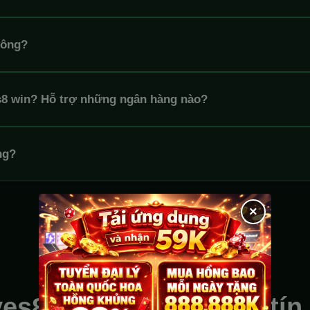
hông?
yes8 win? Hỗ trợ những ngân hàng nào?
ng?
×
yes8 win – Nhà cái Uy tí