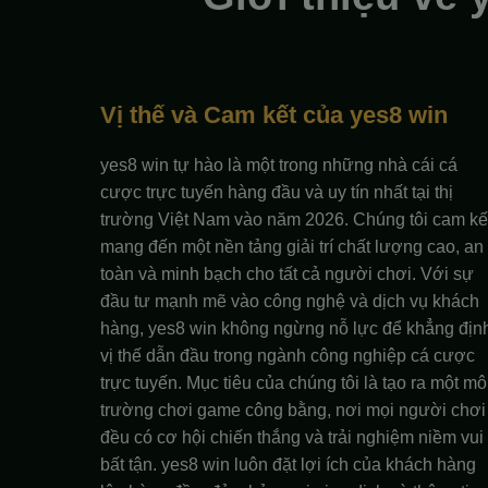
Vị thế và Cam kết của yes8 win
yes8 win tự hào là một trong những nhà cái cá
cược trực tuyến hàng đầu và uy tín nhất tại thị
trường Việt Nam vào năm 2026. Chúng tôi cam kế
mang đến một nền tảng giải trí chất lượng cao, an
toàn và minh bạch cho tất cả người chơi. Với sự
đầu tư mạnh mẽ vào công nghệ và dịch vụ khách
hàng, yes8 win không ngừng nỗ lực để khẳng địn
vị thế dẫn đầu trong ngành công nghiệp cá cược
trực tuyến. Mục tiêu của chúng tôi là tạo ra một mô
trường chơi game công bằng, nơi mọi người chơi
đều có cơ hội chiến thắng và trải nghiệm niềm vui
bất tận. yes8 win luôn đặt lợi ích của khách hàng