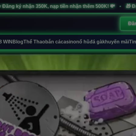
50K, nạp tiền nhận thêm 500K! 💸
•
🎁 Đăng ký ngay để n
Đă
8 WIN
Blog
Thể Thao
bắn cá
casino
nổ hũ
đá gà
khuyến mãi
Ti