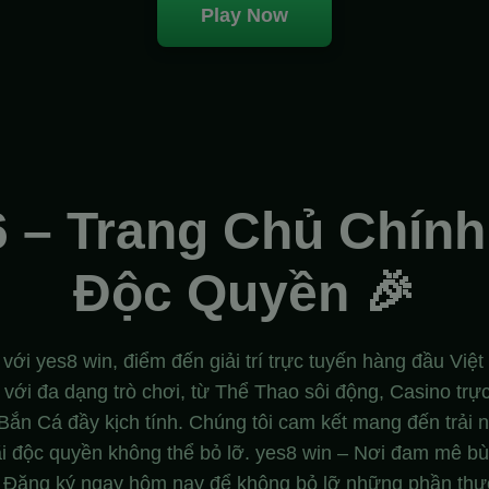
Play Now
6 – Trang Chủ Chính
Độc Quyền 🎉
ới yes8 win, điểm đến giải trí trực tuyến hàng đầu Việ
 với đa dạng trò chơi, từ Thể Thao sôi động, Casino trự
n Cá đầy kịch tính. Chúng tôi cam kết mang đến trải 
 độc quyền không thể bỏ lỡ. yes8 win – Nơi đam mê bù
 Đăng ký ngay hôm nay để không bỏ lỡ những phần thưởn