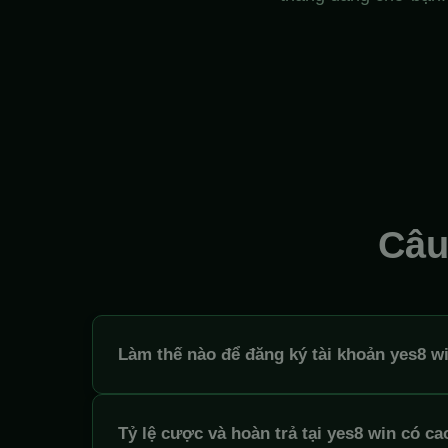
Câu
Làm thế nào để đăng ký tài khoản yes8 w
Tỷ lệ cược và hoàn trả tại yes8 win có c