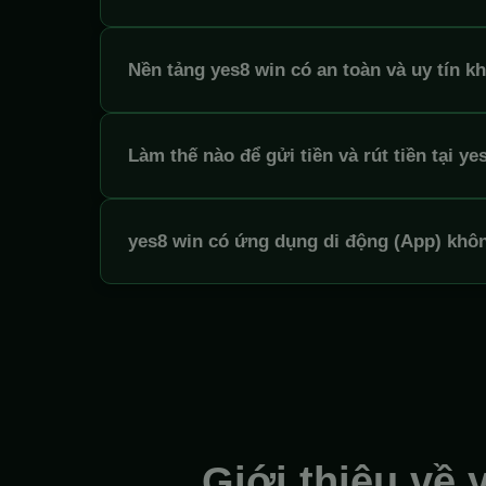
Nền tảng yes8 win có an toàn và uy tín k
Làm thế nào để gửi tiền và rút tiền tại 
yes8 win có ứng dụng di động (App) khô
Giới thiệu về 