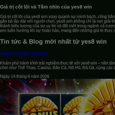
Giá trị cốt lõi và Tầm nhìn của yes8 win
Giá trị cốt lõi của yes8 win xoay quanh sự minh bạch, công bằn
gắn bó lâu dài với người chơi. yes8 win không chỉ là nơi giải 
thành biểu tượng của sự uy tín và đổi mới trong ngành cá cượ
win luôn hướng tới sự hoàn hảo, mang đến những giá trị thực 
Tin tức & Blog mới nhất từ yes8 win
yes8 win live casino
Khám phá hành trình trải nghiệm thực tế với yes8 win – nền tản
chơi như Thể Thao, Casino, Bắn Cá, Nổ Hũ, Đá Gà, cùng các c
Ngày 14 tháng 6 năm 2026