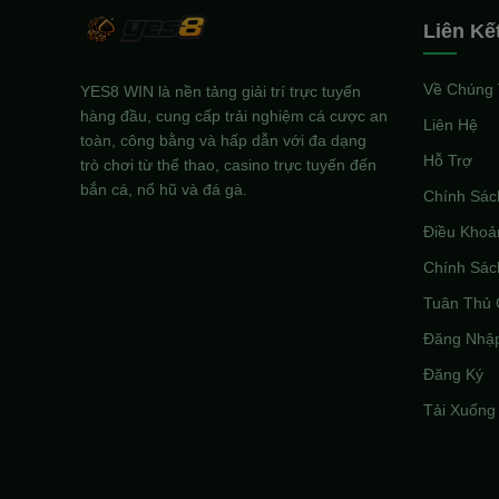
Liên Kế
Về Chúng 
YES8 WIN là nền tảng giải trí trực tuyến
hàng đầu, cung cấp trải nghiệm cá cược an
Liên Hệ
toàn, công bằng và hấp dẫn với đa dạng
Hỗ Trợ
trò chơi từ thể thao, casino trực tuyến đến
bắn cá, nổ hũ và đá gà.
Chính Sác
Điều Khoả
Chính Sác
Tuân Thủ
Đăng Nhậ
Đăng Ký
Tải Xuống