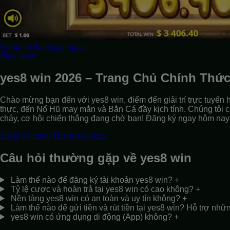
Nhấp để tham gia ngay
Play Now
yes8 win 2026 – Trang Chủ Chính Thức
Chào mừng bạn đến với yes8 win, điểm đến giải trí trực tuyến 
thực, đến Nổ Hũ may mắn và Bắn Cá đầy kịch tính. Chúng tôi 
cháy, cơ hội chiến thắng đang chờ bạn! Đăng ký ngay hôm nay 
Đăng ký ngay
Tham gia ngay
Câu hỏi thường gặp về yes8 win
Làm thế nào để đăng ký tài khoản yes8 win?
+
Tỷ lệ cược và hoàn trả tại yes8 win có cao không?
+
Nền tảng yes8 win có an toàn và uy tín không?
+
Làm thế nào để gửi tiền và rút tiền tại yes8 win? Hỗ trợ n
yes8 win có ứng dụng di động (App) không?
+