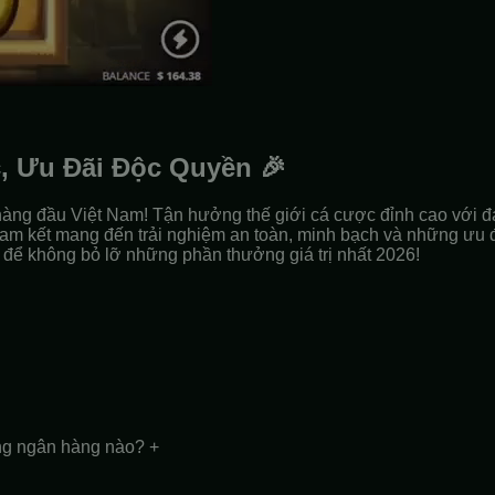
, Ưu Đãi Độc Quyền 🎉
hàng đầu Việt Nam! Tận hưởng thế giới cá cược đỉnh cao với đa
cam kết mang đến trải nghiệm an toàn, minh bạch và những ưu 
để không bỏ lỡ những phần thưởng giá trị nhất 2026!
hững ngân hàng nào?
+