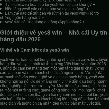
Làm thế nào để đăng ký tài khoản yes8 win?
+
Tỷ lệ cược và hoàn trả tại yes8 win có cao không?
+
Nền tảng yes8 win có an toàn và uy tín không?
+
Làm thế nào để gửi tiền và rút tiền tại yes8 win? Hỗ trợ
những ngân hàng nào?
+
yes8 win có ứng dụng di động (App) không?
+
Giới thiệu về yes8 win – Nhà cái Uy tín
hàng đầu 2026
Vị thế và Cam kết của yes8 win
yes8 win tự hào là một trong những nhà cái cá cược trực tuyến
hàng đầu và uy tín nhất tại thị trường Việt Nam vào năm 2026.
Chúng tôi cam kết mang đến một nền tảng giải trí chất lượng
cao, an toàn và minh bạch cho tất cả người chơi. Với sự đầu
tư mạnh mẽ vào công nghệ và dịch vụ khách hàng, yes8 win
không ngừng nỗ lực để khẳng định vị thế dẫn đầu trong ngành
công nghiệp cá cược trực tuyến. Mục tiêu của chúng tôi là tạo
ra một môi trường chơi game công bằng, nơi mọi người chơi
đều có cơ hội chiến thắng và trải nghiệm niềm vui bất tận. yes8
win luôn đặt lợi ích của khách hàng lên hàng đầu, đảm bảo mọi
giao dịch và thông tin cá nhân đều được bảo mật tuyệt đối.