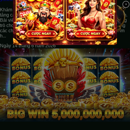
×
Khám phá hành trình trải nghiệm thực tế với yes8 win – nền
tảng cá cược trực tuyến được tối ưu cho di động tại Việt Nam.
Bài viết chia sẻ từ góc nhìn người dùng về giao diện, đa dạng
trò chơi như Thể Thao, Casino, Bắn Cá, Nổ Hũ, Đá Gà, cùng
các chương trình khuyến mãi và giao dịch nhanh chóng. Tìm
h...
Ngày 14 tháng 6 năm 2026