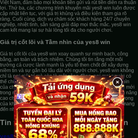
Việt Nam, đảm bảo mọi khoản tiền gửi và rút tiền diễn ra thuận
lợi. Thứ ba, các chương trình khuyến mãi yes8 win luôn được
cập nhật liên tục, với giá trị khủng và điều kiện tham gia rõ
ràng. Cuối cùng, dịch vụ chăm sóc khách hàng 24/7 chuyên
nghiệp, nhiệt tình, sẵn sàng giải đáp mọi thắc mắc. yes8 win
cam kết mang lại sự hài lòng tối đa cho người chơi.
Giá trị cốt lõi và Tầm nhìn của yes8 win
Giá trị cốt lõi của yes8 win xoay quanh sự minh bạch, công
bằng, an toàn và trách nhiệm. Chúng tôi tin rằng một môi
trường cá cược lành mạnh là yếu tố then chốt để xây dựng
niềm tin và sự gắn bó lâu dài với người chơi. yes8 win không
chỉ là nơi giải trí mà còn là một cộng đồng, nơi mọi người có
thể chia sẻ niềm đam mê và học hỏi kinh nghiệm. Tầm nhìn
×
của chúng tôi là trở thành biểu tượng của sự uy tín và đổi mới
trong ngành cá cược trực tuyến tại Châu Á, không ngừng nâng
cao chất lượng dịch vụ và sản phẩm để đáp ứng mọi kỳ vọng
của khách hàng. yes8 win luôn hướng tới sự hoàn hảo, mang
đến những giá trị thực sự cho người chơi.
Tin tức & Blog mới nhất từ yes8 win
yes8 win live casino