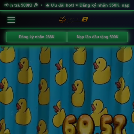
📢
n trả 500K! 🎉
🔥 Ưu đãi hot! ⭐ Đăng ký nhận 350K, nạp tiền n
•
Đăng ký nhận 288K
Nạp lần đầu tặng 500K