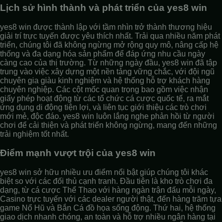
Lịch sử hình thành và phát triển của yes8 win
yes8 win được thành lập với tầm nhìn trở thành thương hiệu
giải trí trực tuyến được yêu thích nhất. Trải qua nhiều năm phát
triển, chúng tôi đã không ngừng mở rộng quy mô, nâng cấp hệ
thống và đa dạng hóa sản phẩm để đáp ứng nhu cầu ngày
càng cao của thị trường. Từ những ngày đầu, yes8 win đã tập
trung vào việc xây dựng một nền tảng vững chắc, với đội ngũ
chuyên gia giàu kinh nghiệm và hệ thống hỗ trợ khách hàng
chuyên nghiệp. Các cột mốc quan trọng bao gồm việc nhận
giấy phép hoạt động từ các tổ chức cá cược quốc tế, ra mắt
ứng dụng di động tiện lợi, và liên tục giới thiệu các trò chơi
mới mẻ, độc đáo. yes8 win luôn lắng nghe phản hồi từ người
chơi để cải thiện và phát triển không ngừng, mang đến những
trải nghiệm tốt nhất.
Điểm mạnh vượt trội của yes8 win
yes8 win sở hữu nhiều ưu điểm nổi bật giúp chúng tôi khác
biệt so với các đối thủ cạnh tranh. Đầu tiên là kho trò chơi đa
dạng, từ cá cược Thể Thao với hàng ngàn trận đấu mỗi ngày,
Casino trực tuyến với các dealer người thật, đến hàng trăm tựa
game Nổ Hũ và Bắn Cá đồ họa sống động. Thứ hai, hệ thống
giao dịch nhanh chóng, an toàn và hỗ trợ nhiều ngân hàng tại