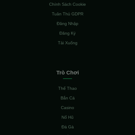
Chính Sách Cookie
Tuân Thủ GDPR
Đăng Nhập
Đăng Ký
Tải Xuống
Trò Chơi
Thể Thao
Bắn Cá
Casino
Nổ Hũ
Đá Gà