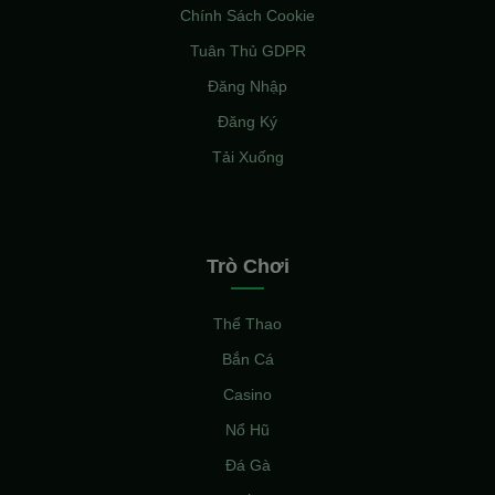
Chính Sách Cookie
Tuân Thủ GDPR
Đăng Nhập
Đăng Ký
Tải Xuống
Trò Chơi
Thể Thao
Bắn Cá
Casino
Nổ Hũ
Đá Gà