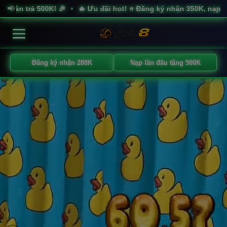
📢
àn trả 500K! 🎉
🔥 Ưu đãi hot! ⭐ Đăng ký nhận 350K, nạp tiền 
•
Đăng ký nhận 288K
Nạp lần đầu tặng 500K