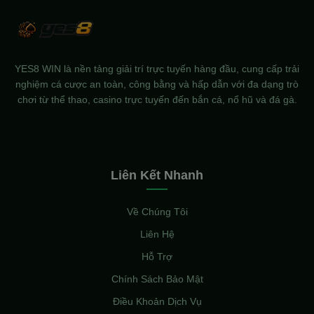
YES8 WIN là nền tảng giải trí trực tuyến hàng đầu, cung cấp trải
nghiệm cá cược an toàn, công bằng và hấp dẫn với đa dạng trò
chơi từ thể thao, casino trực tuyến đến bắn cá, nổ hũ và đá gà.
Liên Kết Nhanh
Về Chúng Tôi
Liên Hệ
Hỗ Trợ
Chính Sách Bảo Mật
Điều Khoản Dịch Vụ