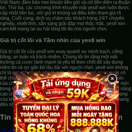
Việt Nam, đảm bảo mọi khoản tiền gửi và rút tiền diễn ra thuận
lợi. Thứ ba, các chương trình khuyến mãi yes8 win luôn được
cập nhật liên tục, với giá trị khủng và điều kiện tham gia rõ
ràng. Cuối cùng, dịch vụ chăm sóc khách hàng 24/7 chuyên
nghiệp, nhiệt tình, sẵn sàng giải đáp mọi thắc mắc. yes8 win
cam kết mang lại sự hài lòng tối đa cho người chơi.
Giá trị cốt lõi và Tầm nhìn của yes8 win
Giá trị cốt lõi của yes8 win xoay quanh sự minh bạch, công
bằng, an toàn và trách nhiệm. Chúng tôi tin rằng một môi
trường cá cược lành mạnh là yếu tố then chốt để xây dựng
niềm tin và sự gắn bó lâu dài với người chơi. yes8 win không
chỉ là nơi giải trí mà còn là một cộng đồng, nơi mọi người có
thể chia sẻ niềm đam mê và học hỏi kinh nghiệm. Tầm nhìn
×
của chúng tôi là trở thành biểu tượng của sự uy tín và đổi mới
trong ngành cá cược trực tuyến tại Châu Á, không ngừng nâng
cao chất lượng dịch vụ và sản phẩm để đáp ứng mọi kỳ vọng
của khách hàng. yes8 win luôn hướng tới sự hoàn hảo, mang
đến những giá trị thực sự cho người chơi.
Tin tức & Blog mới nhất từ yes8 win
yes8 win live casino