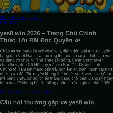
Nhấp để tham gia ngay
Play Now
yes8 win 2026 – Trang Chủ Chính
Thức, Ưu Đãi Độc Quyền 🎉
Chào mừng bạn đến với yes8 win, điểm đến giải trí trực tuyến
hàng đầu Việt Nam! Tận hưởng thế giới cá cược đỉnh cao với
đa dạng trò chơi, từ Thể Thao sôi động, Casino trực tuyến
chân thực, đến Nổ Hũ may mắn và Bắn Cá đầy kịch tính.
Chúng tôi cam kết mang đến trải nghiệm an toàn, minh bạch và
những ưu đãi độc quyền không thể bỏ lỡ. yes8 win – Nơi đam
mê bùng cháy, cơ hội chiến thắng đang chờ bạn! Đăng ký ngay
hôm nay để không bỏ lỡ những phần thưởng giá trị nhất 2026!
Đăng ký ngay
Tham gia ngay
Câu hỏi thường gặp về yes8 win