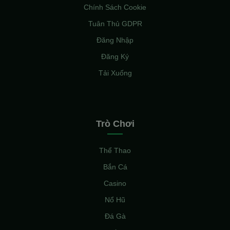
Chính Sách Cookie
Tuân Thủ GDPR
Đăng Nhập
Đăng Ký
Tải Xuống
Trò Chơi
Thể Thao
Bắn Cá
Casino
Nổ Hũ
Đá Gà