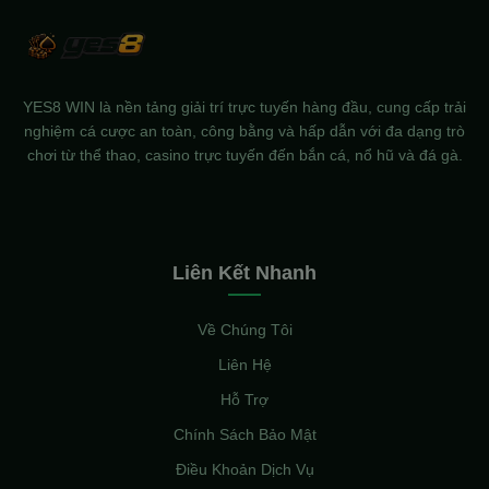
YES8 WIN là nền tảng giải trí trực tuyến hàng đầu, cung cấp trải
nghiệm cá cược an toàn, công bằng và hấp dẫn với đa dạng trò
chơi từ thể thao, casino trực tuyến đến bắn cá, nổ hũ và đá gà.
Liên Kết Nhanh
Về Chúng Tôi
Liên Hệ
Hỗ Trợ
Chính Sách Bảo Mật
Điều Khoản Dịch Vụ